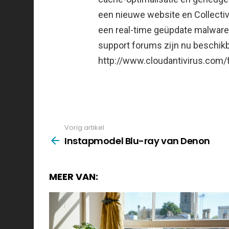
een nieuwe website en Collectiv
een real-time geüpdate malware
support forums zijn nu beschikb
http://www.cloudantivirus.co
Vorig artikel
See
more
Instapmodel Blu-ray van Denon
MEER VAN: