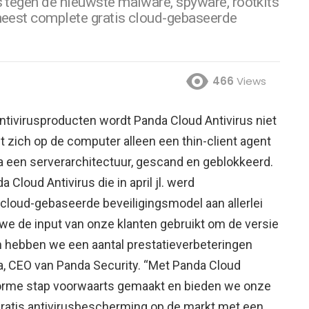
s tegen de nieuwste malware, spyware, rootkits
 meest complete gratis cloud-gebaseerde
466
Views
 antivirusproducten wordt Panda Cloud Antivirus niet
dt zich op de computer alleen een thin-client agent
ia een serverarchitectuur, gescand en geblokkeerd.
loud Antivirus die in april jl.
werd
cloud-gebaseerde beveiligingsmodel aan allerlei
e de input van onze klanten gebruikt om de versie
an hebben we een aantal prestatieverbeteringen
a, CEO van Panda Security. “Met Panda Cloud
norme stap voorwaarts gemaakt en bieden we onze
gratis antivirusbescherming op de markt met een