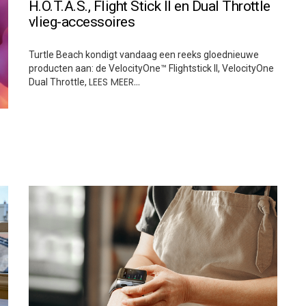
H.O.T.A.S., Flight Stick II en Dual Throttle
vlieg-accessoires
Turtle Beach kondigt vandaag een reeks gloednieuwe
producten aan: de VelocityOne™ Flightstick II, VelocityOne
LEES MEER…
Dual Throttle,