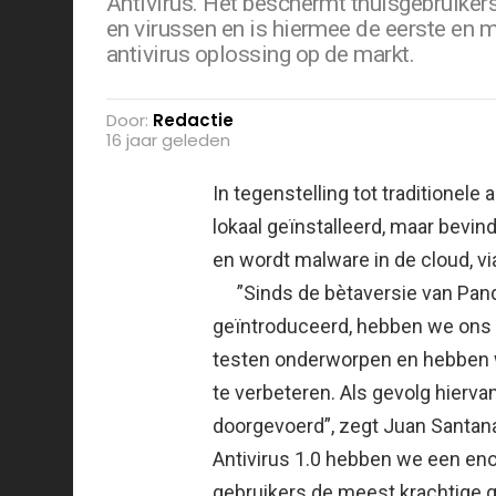
Antivirus. Het beschermt thuisgebruiker
en virussen en is hiermee de eerste en
antivirus oplossing op de markt.
Door:
Redactie
16 jaar geleden
In tegenstelling tot traditionele
lokaal geïnstalleerd, maar bevin
en wordt malware in de cloud, v
”Sinds de bètaversie van Panda C
geïntroduceerd, hebben we ons 
testen onderworpen en hebben w
te verbeteren. Als gevolg hierv
doorgevoerd”, zegt Juan Santan
Antivirus 1.0 hebben we een e
gebruikers de meest krachtige 