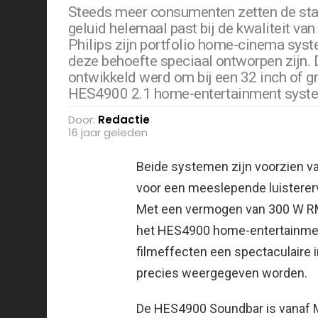
Steeds meer consumenten zetten de stap 
geluid helemaal past bij de kwaliteit va
Philips zijn portfolio home-cinema syst
deze behoefte speciaal ontworpen zijn.
ontwikkeld werd om bij een 32 inch of gro
HES4900 2.1 home-entertainment syst
Door:
Redactie
16 jaar geleden
Beide systemen zijn voorzien va
voor een meeslepende luistererva
Met een vermogen van 300 W R
het HES4900 home-entertainme
filmeffecten een spectaculaire i
precies weergegeven worden.
De HES4900 Soundbar is vanaf M