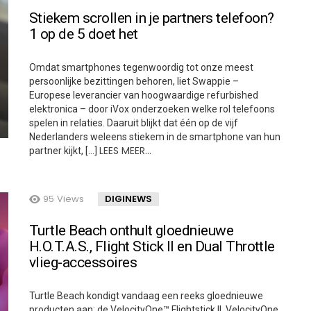
Stiekem scrollen in je partners telefoon?
1 op de 5 doet het
Omdat smartphones tegenwoordig tot onze meest
persoonlijke bezittingen behoren, liet Swappie –
Europese leverancier van hoogwaardige refurbished
elektronica – door iVox onderzoeken welke rol telefoons
spelen in relaties. Daaruit blijkt dat één op de vijf
Nederlanders weleens stiekem in de smartphone van hun
LEES MEER…
partner kijkt, […]
95
Views
DIGINEWS
Turtle Beach onthult gloednieuwe
H.O.T.A.S., Flight Stick II en Dual Throttle
vlieg-accessoires
Turtle Beach kondigt vandaag een reeks gloednieuwe
producten aan: de VelocityOne™ Flightstick II, VelocityOne