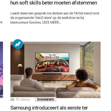
hun soft skills beter moeten afstemmen
Laatst deed een gesprek me denken aan de TikTok-trend rond
de zogenaamde ‘GenZ-stare’ op de werkvloer en bij
LEES MEER…
we
klantcontact-functies.
70
Views
DIGINEWS
Samsung introduceert als eerste ter