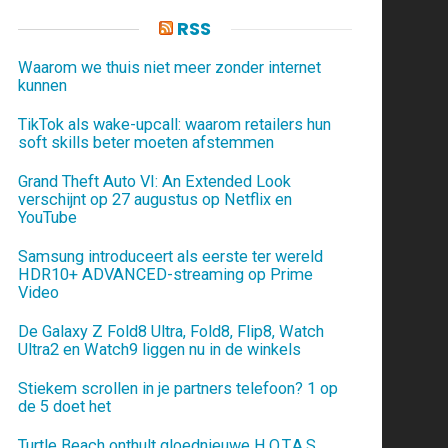
RSS
Waarom we thuis niet meer zonder internet
kunnen
TikTok als wake-upcall: waarom retailers hun
soft skills beter moeten afstemmen
Grand Theft Auto VI: An Extended Look
verschijnt op 27 augustus op Netflix en
YouTube
Samsung introduceert als eerste ter wereld
HDR10+ ADVANCED-streaming op Prime
Video
De Galaxy Z Fold8 Ultra, Fold8, Flip8, Watch
Ultra2 en Watch9 liggen nu in de winkels
Stiekem scrollen in je partners telefoon? 1 op
de 5 doet het
Turtle Beach onthult gloednieuwe H.O.T.A.S.,