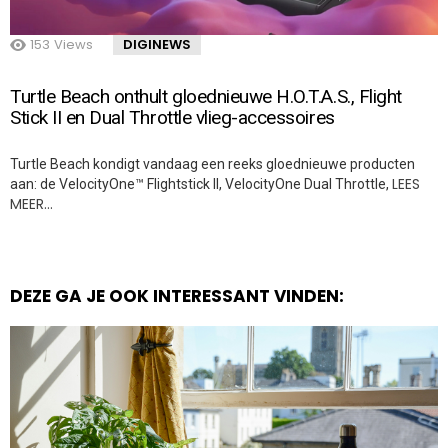
153
Views
DIGINEWS
Turtle Beach onthult gloednieuwe H.O.T.A.S., Flight
Stick II en Dual Throttle vlieg-accessoires
Turtle Beach kondigt vandaag een reeks gloednieuwe producten
LEES
aan: de VelocityOne™ Flightstick II, VelocityOne Dual Throttle,
MEER…
DEZE GA JE OOK INTERESSANT VINDEN: