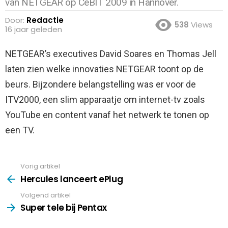
van NETGEAR op CeBIT 2009 in Hannover.
Door:
Redactie
538
Views
16 jaar geleden
NETGEAR’s executives David Soares en Thomas Jell
laten zien welke innovaties NETGEAR toont op de
beurs. Bijzondere belangstelling was er voor de
ITV2000, een slim apparaatje om internet-tv zoals
YouTube en content vanaf het netwerk te tonen op
een TV.
Vorig artikel
See
more
Hercules lanceert ePlug
Volgend artikel
Super tele bij Pentax