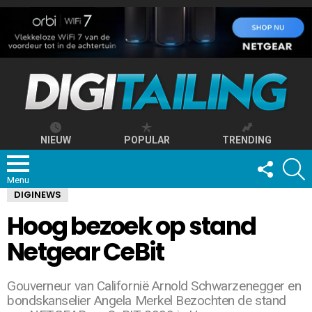
NIEUW
POPULAR
TRENDING
FOLLOW
S
US
Menu
DIGINEWS
Hoog bezoek op stand
Netgear CeBit
Gouverneur van Californië Arnold Schwarzenegger en
bondskanselier Angela Merkel Bezochten de stand