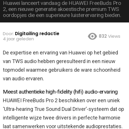
Huawei lanceert vandaag de HUAWEI FreeBuds Pro
2, een nieuwe generatie akoestische premium TWS
oordopjes die een superieure luisterervaring bieden.
Door:
Digitailing redactie
832
Views
4 jaar geleden
De expertise en ervaring van Huawei op het gebied
van TWS audio hebben geresulteerd in een nieuw
topmodel waarmee gebruikers de ware schoonheid
van audio ervaren.
Meest authentieke high-fidelity (hifi) audio-ervaring
HUAWEI FreeBuds Pro 2 beschikken over een uniek
‘Ultra-hearing True Sound Dual Driver’-systeem dat op
intelligente wijze twee drivers in perfecte harmonie
laat samenwerken voor uitstekende audioprestaties.