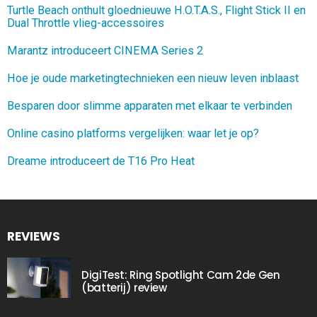
Turtle Beach onthult gloednieuwe H.O.T.A.S., Flight Stick II en
Dual Throttle vlieg-accessoires
Marantz introduceert CINEMA Series 2
Hoe je oude marketingtechnieken een nieuw leven inblaast
Besparen door slimme apparaten met elkaar te verbinden
Online casino platforms vergelijken: waar let je op?
Dreame introduceert de T16 Pro Heat
REVIEWS
DigiTest: Ring Spotlight Cam 2de Gen
(batterij) review