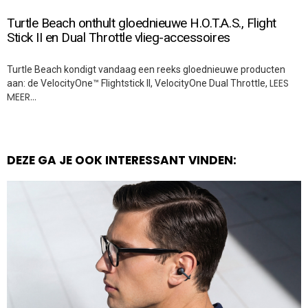
Turtle Beach onthult gloednieuwe H.O.T.A.S., Flight
Stick II en Dual Throttle vlieg-accessoires
Turtle Beach kondigt vandaag een reeks gloednieuwe producten
LEES
aan: de VelocityOne™ Flightstick II, VelocityOne Dual Throttle,
MEER…
DEZE GA JE OOK INTERESSANT VINDEN: