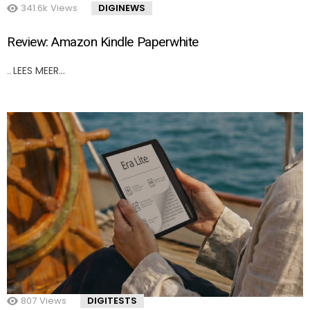
341.6k
Views
DIGINEWS
Review: Amazon Kindle Paperwhite
LEES MEER…
..
807
Views
DIGITESTS