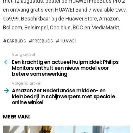
met 12 augustus: bestel de HUAWEI FreeBuds Pro 2
en ontvang gratis een HUAWEI Band 7 wearable t.w.v.
€59,99. Beschikbaar bij de Huawei Store, Amazon,
Bol.com, Belsimpel, Coolblue, BCC en MediaMarkt.
EARBUDS
FREEBUDS
HUAWEI
Vorig artikel
See
more
Een krachtig en actueel hulpmiddel: Philips
Monitors onthult een nieuw model voor
betere samenwerking
Volgend artikel
Amazon zet Nederlandse midden- en
kleinbedrijf in schijnwerpers met speciale
online winkel
MEER VAN: