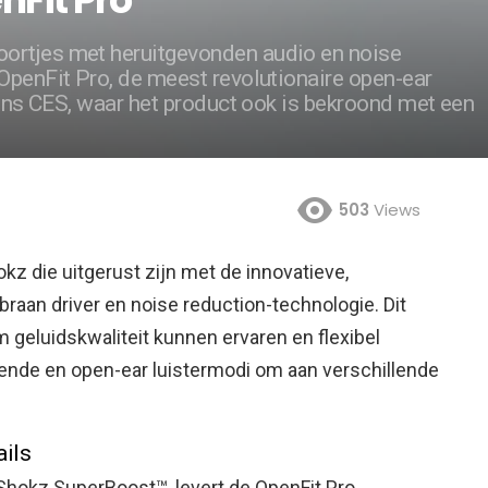
ortjes met heruitgevonden audio en noise
OpenFit Pro, de meest revolutionaire open-ear
dens CES, waar het product ook is bekroond met een
503
Views
okz die uitgerust zijn met de innovatieve,
aan driver en noise reduction-technologie.
Dit
 geluidskwaliteit kunnen ervaren en flexibel
ende en open-ear luistermodi om aan verschillende
ails
hokz SuperBoost™, levert de OpenFit Pro