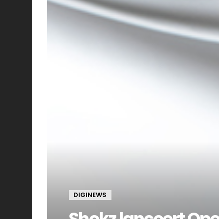
DIGINEWS
Shokz lanceert Ope