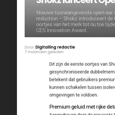
Nieuwe toonaangevende open-ear o
reduction – Shokz introduceert de 
oortjes van het merk tot nu toe tij
CES Innovation Award.
Door:
Digitailing redactie
7 maanden geleden
Dit zijn de eerste oortjes van Sh
gesynchroniseerde dubbelmembr
betekent dat gebruikers premium
kunnen schakelen tussen isoler
omgevingen te voldoen.
Premium geluid met rijke det
Aangedreven door de nieuwste S