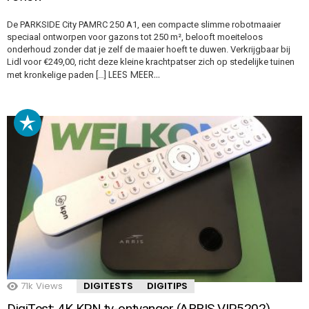
De PARKSIDE City PAMRC 250 A1, een compacte slimme robotmaaier
speciaal ontworpen voor gazons tot 250 m², belooft moeiteloos
onderhoud zonder dat je zelf de maaier hoeft te duwen. Verkrijgbaar bij
Lidl voor €249,00, richt deze kleine krachtpatser zich op stedelijke tuinen
LEES MEER…
met kronkelige paden […]
71k
Views
DIGITESTS
DIGITIPS
DigiTest: 4K KPN tv-ontvanger (ARRIS VIP5202)