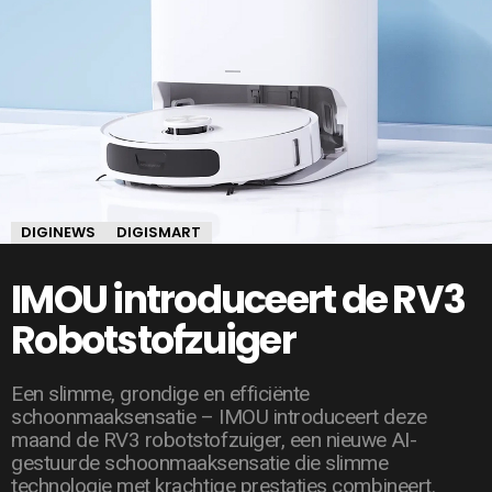
DIGINEWS
DIGISMART
IMOU introduceert de RV3
Robotstofzuiger
Een slimme, grondige en efficiënte
schoonmaaksensatie – IMOU introduceert deze
maand de RV3 robotstofzuiger, een nieuwe AI-
gestuurde schoonmaaksensatie die slimme
technologie met krachtige prestaties combineert.