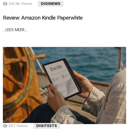
341.6k
Views
DIGINEWS
Review: Amazon Kindle Paperwhite
LEES MEER…
..
807
Views
DIGITESTS