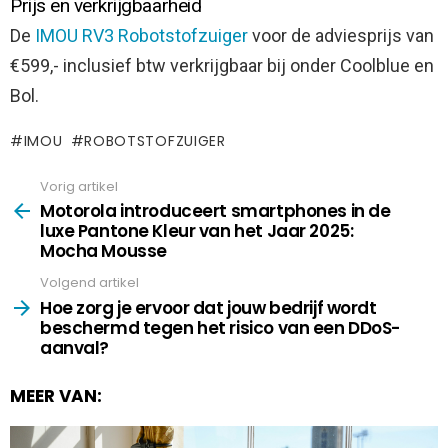
Prijs en verkrijgbaarheid
De
IMOU RV3 Robotstofzuiger
voor de adviesprijs van
€599,- inclusief btw verkrijgbaar bij onder Coolblue en
Bol.
IMOU
ROBOTSTOFZUIGER
Vorig artikel
See
more
Motorola introduceert smartphones in de
luxe Pantone Kleur van het Jaar 2025:
Mocha Mousse
Volgend artikel
Hoe zorg je ervoor dat jouw bedrijf wordt
beschermd tegen het risico van een DDoS-
aanval?
MEER VAN: