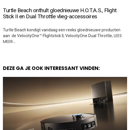
Turtle Beach onthult gloednieuwe H.O.T.A.S., Flight
Stick II en Dual Throttle vlieg-accessoires
Turtle Beach kondigt vandaag een reeks gloednieuwe producten
LEES
aan: de VelocityOne™ Flightstick II, VelocityOne Dual Throttle,
MEER…
DEZE GA JE OOK INTERESSANT VINDEN: