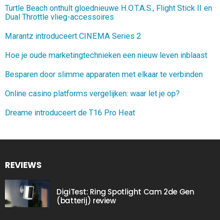
Turtle Beach onthult gloednieuwe H.O.T.A.S., Flight Stick II en
Dual Throttle vlieg-accessoires
Marantz introduceert CINEMA Series 2
Hoe je oude marketingtechnieken een nieuw leven inblaast
Besparen door slimme apparaten met elkaar te verbinden
Online casino platforms vergelijken: waar let je op?
Dreame introduceert de T16 Pro Heat
REVIEWS
DigiTest: Ring Spotlight Cam 2de Gen
(batterij) review