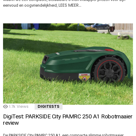
LEES MEER…
eenvoud en oogvriendelijkheid,
1.7k
Views
DIGITESTS
DigiTest: PARKSIDE City PAMRC 250 A1 Robotmaaier
review
De PARKSIDE City PAMRC 250 A1, een compacte slimme robotmaaier