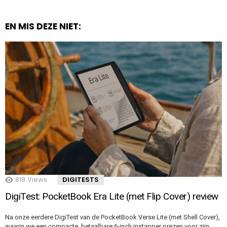
EN MIS DEZE NIET:
818
Views
DIGITESTS
DigiTest: PocketBook Era Lite (met Flip Cover) review
Na onze eerdere DigiTest van de PocketBook Verse Lite (met Shell Cover),
waarin we een compacte, betaalbare 6-inch instapper prezen voor zijn