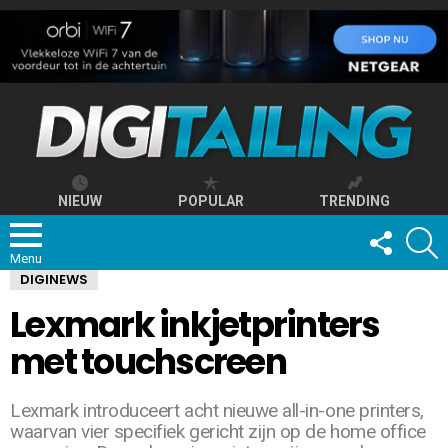
NIEUW
POPULAR
TRENDING
FOLLOW
S
US
Menu
DIGINEWS
Lexmark inkjetprinters
met touchscreen
Lexmark introduceert acht nieuwe all-in-one printers,
waarvan vier specifiek gericht zijn op de home office