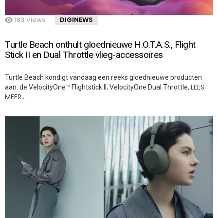
183
Views
DIGINEWS
Turtle Beach onthult gloednieuwe H.O.T.A.S., Flight
Stick II en Dual Throttle vlieg-accessoires
Turtle Beach kondigt vandaag een reeks gloednieuwe producten
LEES
aan: de VelocityOne™ Flightstick II, VelocityOne Dual Throttle,
MEER…