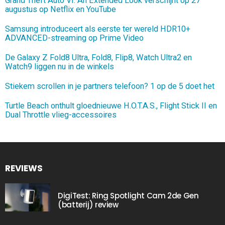
Grand Theft Auto VI: An Extended Look verschijnt op 27
augustus op Netflix en YouTube
Samsung introduceert als eerste ter wereld HDR10+
ADVANCED-streaming op Prime Video
De Galaxy Z Fold8 Ultra, Fold8, Flip8, Watch Ultra2 en
Watch9 liggen nu in de winkels
Stiekem scrollen in je partners telefoon? 1 op de 5 doet het
Turtle Beach onthult gloednieuwe H.O.T.A.S., Flight Stick II en
Dual Throttle vlieg-accessoires
REVIEWS
DigiTest: Ring Spotlight Cam 2de Gen
(batterij) review