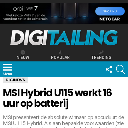
NIEUW
POPULAR
TRENDING
FOLLOW
S
US
Menu
DIGINEWS
MSI Hybrid U115 werkt 16
uur op batterij
MSI presenteert de absolute winnaar op accuduur: de
MSI U115 Hybrid. Als aan bepaalde voorwaarden (zie