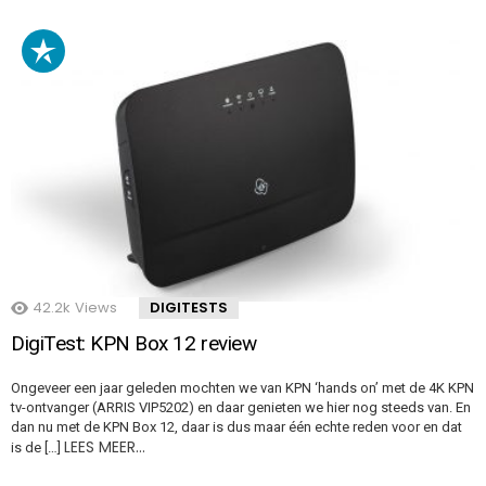
42.2k
Views
DIGITESTS
DigiTest: KPN Box 12 review
Ongeveer een jaar geleden mochten we van KPN ‘hands on’ met de 4K KPN
tv-ontvanger (ARRIS VIP5202) en daar genieten we hier nog steeds van. En
dan nu met de KPN Box 12, daar is dus maar één echte reden voor en dat
LEES MEER…
is de […]