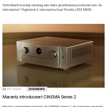
Turtle Beach kondigt vandaag een reeks gloednieuwe producten aan: de
LEES MEER…
VelocityOne™ Flightstick II, VelocityOne Dual Throttle,
64
Views
DIGINEWS
Marantz introduceert CINEMA Series 2
Marantz presenteert met trots de CINEMA Series 2: de nieuwste generatie