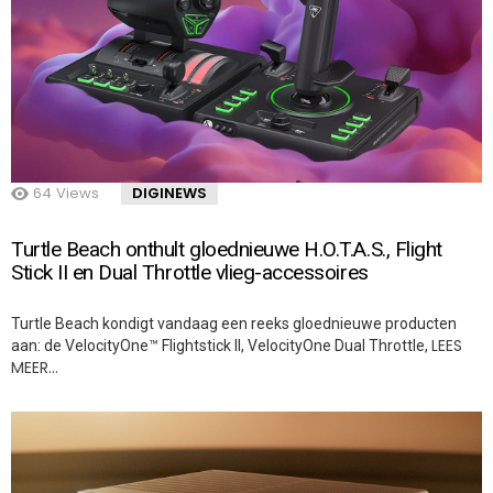
64
Views
DIGINEWS
Turtle Beach onthult gloednieuwe H.O.T.A.S., Flight
Stick II en Dual Throttle vlieg-accessoires
Turtle Beach kondigt vandaag een reeks gloednieuwe producten
LEES
aan: de VelocityOne™ Flightstick II, VelocityOne Dual Throttle,
MEER…