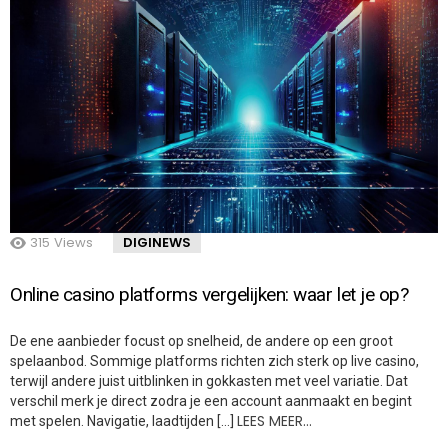
315
Views
DIGINEWS
Online casino platforms vergelijken: waar let je op?
De ene aanbieder focust op snelheid, de andere op een groot
spelaanbod. Sommige platforms richten zich sterk op live casino,
terwijl andere juist uitblinken in gokkasten met veel variatie. Dat
verschil merk je direct zodra je een account aanmaakt en begint
LEES MEER…
met spelen. Navigatie, laadtijden […]