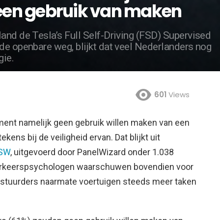
 geen gebruik van maken
and de Tesla’s Full Self-Driving (FSD) Supervised
de openbare weg, blijkt dat veel Nederlanders nog
gie.
601
Views
ent namelijk geen gebruik willen maken van een
tekens bij de veiligheid ervan.
Dat blijkt uit
OSW
, uitgevoerd door PanelWizard onder 1.038
erkeerspsychologen waarschuwen bovendien voor
bestuurders naarmate voertuigen steeds meer taken