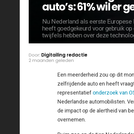
auto’s: 61% wil er
Nu Nederland als eerste Europese l
heeft goedgekeurd voor gebruik op 
twijfels hebben over deze technolo
Door:
Digitailing redactie
2 maanden geleden
Een meerderheid zou op dit mom
zelfrijdende auto en heeft vraag
representatief
onderzoek van 
Nederlandse automobilisten. V
de impact op de alertheid van 
overnemen.