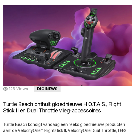
125
Views
DIGINEWS
Turtle Beach onthult gloednieuwe H.O.T.A.S., Flight
Stick II en Dual Throttle vlieg-accessoires
Turtle Beach kondigt vandaag een reeks gloednieuwe producten
LEES
aan: de VelocityOne™ Flightstick II, VelocityOne Dual Throttle,