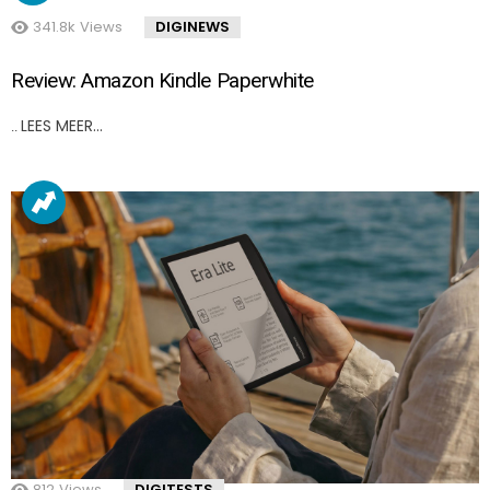
341.8k
Views
DIGINEWS
Review: Amazon Kindle Paperwhite
LEES MEER…
..
812
Views
DIGITESTS