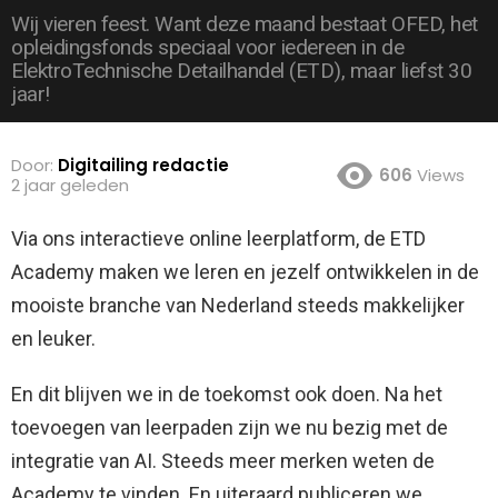
Wij vieren feest. Want deze maand bestaat OFED, het
opleidingsfonds speciaal voor iedereen in de
ElektroTechnische Detailhandel (ETD), maar liefst 30
jaar!
Door:
Digitailing redactie
606
Views
2 jaar geleden
Via ons interactieve online leerplatform, de ETD
Academy maken we leren en jezelf ontwikkelen in de
mooiste branche van Nederland steeds makkelijker
en leuker.
En dit blijven we in de toekomst ook doen. Na het
toevoegen van leerpaden zijn we nu bezig met de
integratie van AI. Steeds meer merken weten de
Academy te vinden. En uiteraard publiceren we