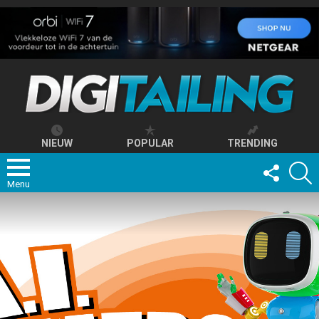
NIEUW
POPULAR
TRENDING
FOLLOW
S
US
Menu