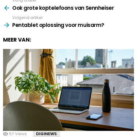
Vorig artikel
See
more
Ook grote koptelefoons van Sennheiser
Volgend artikel
Pentablet oplossing voor muisarm?
MEER VAN:
57
Views
DIGINEWS