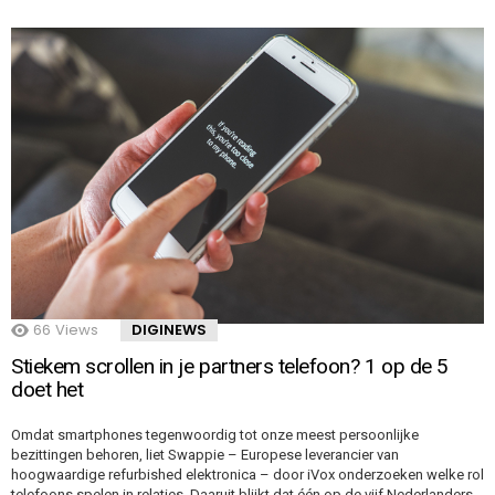
66
Views
DIGINEWS
Stiekem scrollen in je partners telefoon? 1 op de 5
doet het
Omdat smartphones tegenwoordig tot onze meest persoonlijke
bezittingen behoren, liet Swappie – Europese leverancier van
hoogwaardige refurbished elektronica – door iVox onderzoeken welke rol
telefoons spelen in relaties. Daaruit blijkt dat één op de vijf Nederlanders