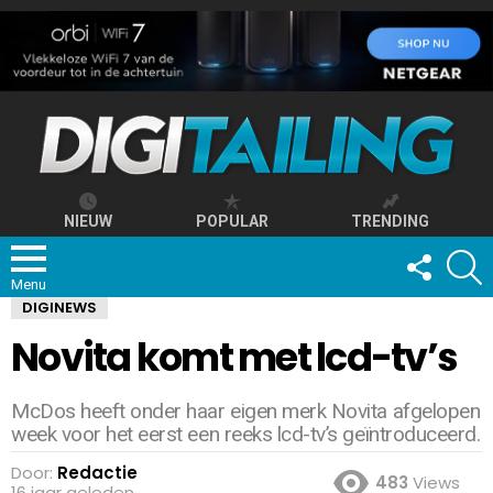
NIEUW
POPULAR
TRENDING
FOLLOW
S
US
Menu
DIGINEWS
Novita komt met lcd-tv’s
McDos heeft onder haar eigen merk Novita afgelopen
week voor het eerst een reeks lcd-tv’s geïntroduceerd.
Door:
Redactie
483
Views
16 jaar geleden