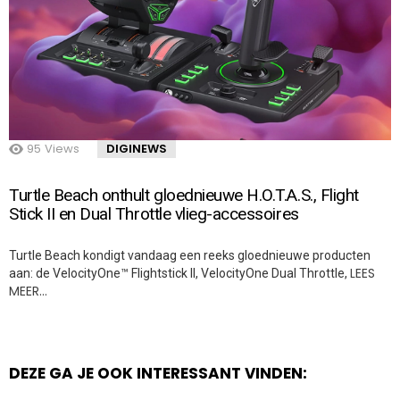
95
Views
DIGINEWS
Turtle Beach onthult gloednieuwe H.O.T.A.S., Flight
Stick II en Dual Throttle vlieg-accessoires
Turtle Beach kondigt vandaag een reeks gloednieuwe producten
LEES
aan: de VelocityOne™ Flightstick II, VelocityOne Dual Throttle,
MEER…
DEZE GA JE OOK INTERESSANT VINDEN: