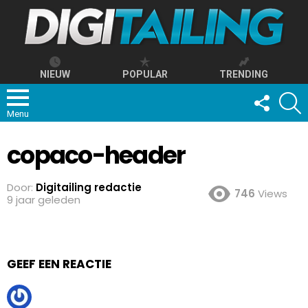
NIEUW
POPULAR
TRENDING
FOLLOW
S
US
Menu
copaco-header
Door:
Digitailing redactie
746
Views
9 jaar geleden
GEEF EEN REACTIE