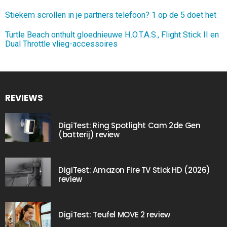
Stiekem scrollen in je partners telefoon? 1 op de 5 doet het
Turtle Beach onthult gloednieuwe H.O.T.A.S., Flight Stick II en
Dual Throttle vlieg-accessoires
REVIEWS
DigiTest: Ring Spotlight Cam 2de Gen
(batterij) review
DigiTest: Amazon Fire TV Stick HD (2026)
review
DigiTest: Teufel MOVE 2 review