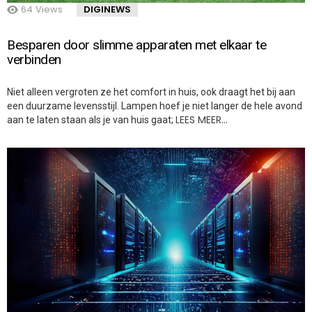
64
Views
DIGINEWS
Besparen door slimme apparaten met elkaar te
verbinden
Niet alleen vergroten ze het comfort in huis, ook draagt het bij aan
een duurzame levensstijl. Lampen hoef je niet langer de hele avond
LEES MEER…
aan te laten staan als je van huis gaat;