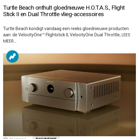
Turtle Beach onthult gloednieuwe H.O.T.A.S., Flight
Stick II en Dual Throttle vlieg-accessoires
Turtle Beach kondigt vandaag een reeks gloednieuwe producten
LEES
aan: de VelocityOne™ Flightstick II, VelocityOne Dual Throttle,
MEER…