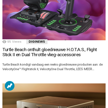
95
Views
DIGINEWS
Turtle Beach onthult gloednieuwe H.O.T.A.S., Flight
Stick II en Dual Throttle vlieg-accessoires
Turtle Beach kondigt vandaag een reeks gloednieuwe producten aan: de
LEES MEER…
VelocityOne™ Flightstick II, VelocityOne Dual Throttle,