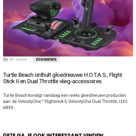
95
Views
DIGINEWS
Turtle Beach onthult gloednieuwe H.O.T.A.S., Flight
Stick II en Dual Throttle vlieg-accessoires
Turtle Beach kondigt vandaag een reeks gloednieuwe producten
LEES
aan: de VelocityOne™ Flightstick II, VelocityOne Dual Throttle,
MEER…
DEZE GA JE OOK INTERESSANT VINDEN: