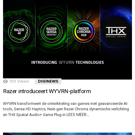
703
Views
DIGINEWS
Razer introduceert WYVRN-platform
WYVRN transformeert de ontwikkeling van games met geavanceerde AI-
tools, Sensa HD Haptics, Next-gen Razer Chroma dynamische verlichting
LEES MEER…
en THX Spatial Audio+ Game Plug-in