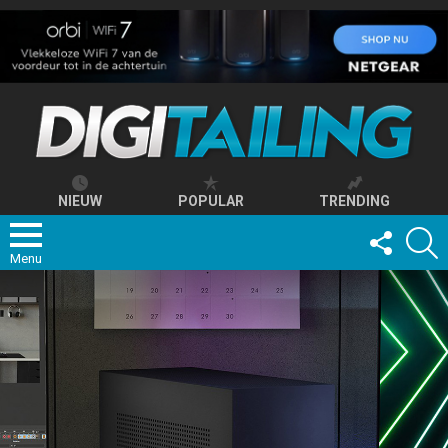
NIEUW
POPULAR
TRENDING
FOLLOW
S
US
Menu