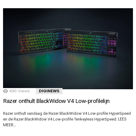
490
Views
DIGINEWS
Razer onthult BlackWidow V4 Low-profilelijn
Razer onthult vandaag de Razer BlackWidow V4 Low-profile HyperSpeed
LEES
en de Razer BlackWidow V4 Low-profile Tenkeyless HyperSpeed.
MEER…