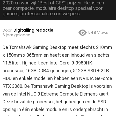
2020 en won vijf “Best of CES”-prijzen. Het is een
zeer compacte, modulaire desktop speciaal voor
gamers, professionals en ontwerpers.
Door:
Digitailing redactie
548
Views
6 jaar geleden
De Tomahawk Gaming Desktop meet slechts 210mm
x 150mm x 365mm en heeft een inhoud van slechts
11,5 liter. Hij heeft een Intel Core i9-9980HK-
processor, 16GB DDR4-geheugen, 512GB SSD + 2TB
HDD en enkele modellen hebben een NVIDIA GeForce
RTX 3080.
De Tomahawk Gaming Desktop is voorzien
van de Intel NUC 9 Extreme Compute Element-kaart.
Deze bevat de processor, het geheugen en de SSD-
opslag in één enkele module en is ondergebracht in