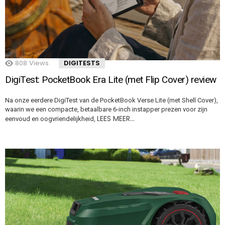
808
Views
DIGITESTS
DigiTest: PocketBook Era Lite (met Flip Cover) review
Na onze eerdere DigiTest van de PocketBook Verse Lite (met Shell Cover),
waarin we een compacte, betaalbare 6-inch instapper prezen voor zijn
LEES MEER…
eenvoud en oogvriendelijkheid,