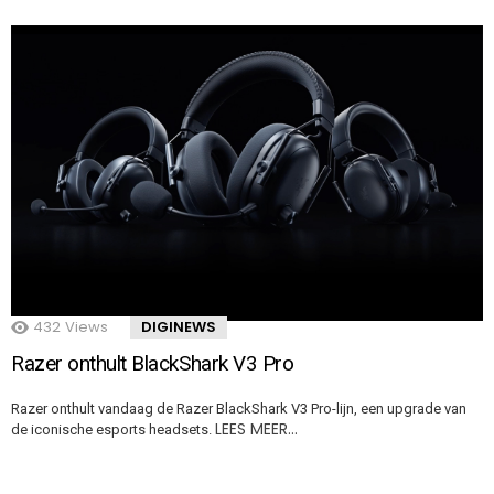
432
Views
DIGINEWS
Razer onthult BlackShark V3 Pro
Razer onthult vandaag de Razer BlackShark V3 Pro-lijn, een upgrade van
LEES MEER…
de iconische esports headsets.