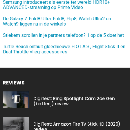
Samsung introduceert als eerste ter wereld HDR10+
ADVANCED-streaming op Prime Video
De Galaxy Z Fold8 Ultra, Fold8, Flip8, Watch Ultra2 en
Watch9 liggen nu in de winkels
Stiekem scrollen in je partners telefoon? 1 op de 5 doet het
Turtle Beach onthult gloednieuwe H.O.T.A.S., Flight Stick II en
Dual Throttle vlieg-accessoires
REVIEWS
DigiTest: Ring Spotlight Cam 2de Gen
(batterij) review
DigiTest: Amazon Fire TV Stick HD (2026)
review