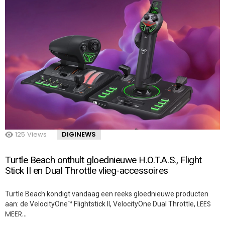
125
Views
DIGINEWS
Turtle Beach onthult gloednieuwe H.O.T.A.S., Flight
Stick II en Dual Throttle vlieg-accessoires
Turtle Beach kondigt vandaag een reeks gloednieuwe producten
LEES
aan: de VelocityOne™ Flightstick II, VelocityOne Dual Throttle,
MEER…