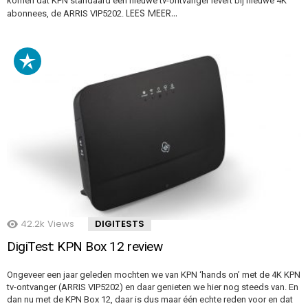
komen dat KPN standaard een nieuwe tv-ontvanger levert bij nieuwe 4K
LEES MEER…
abonnees, de ARRIS VIP5202.
42.2k
Views
DIGITESTS
DigiTest: KPN Box 12 review
Ongeveer een jaar geleden mochten we van KPN ‘hands on’ met de 4K KPN
tv-ontvanger (ARRIS VIP5202) en daar genieten we hier nog steeds van. En
dan nu met de KPN Box 12, daar is dus maar één echte reden voor en dat