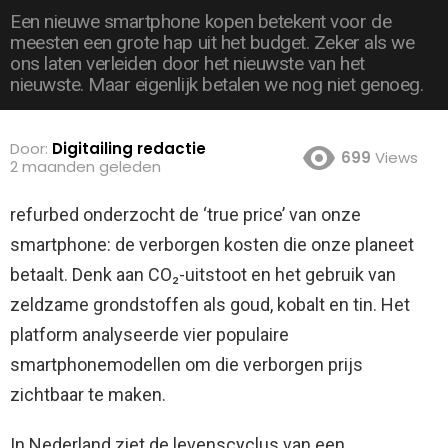
Een nieuwe smartphone kopen betekent voor de
meesten een grote hap uit het budget. Zeker als we
ons laten verleiden door het nieuwste van het
nieuwste. Maar eigenlijk betalen we nog niet genoeg.
Door:
Digitailing redactie
699
Views
2 maanden geleden
refurbed onderzocht de ‘true price’ van onze
smartphone: de verborgen kosten die onze planeet
betaalt.
Denk aan CO₂-uitstoot en het gebruik van
zeldzame grondstoffen als goud, kobalt en tin. Het
platform analyseerde vier populaire
smartphonemodellen om die verborgen prijs
zichtbaar te maken.
In Nederland ziet de levenscyclus van een