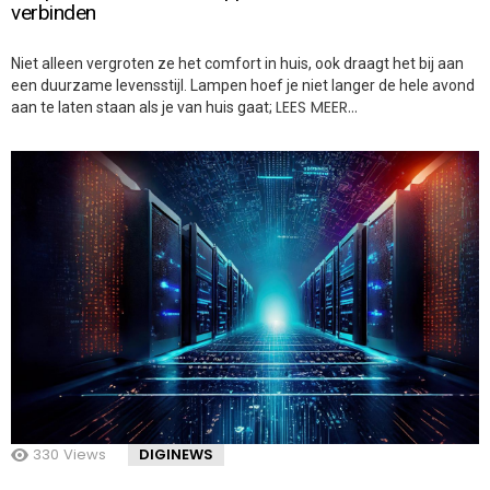
verbinden
Niet alleen vergroten ze het comfort in huis, ook draagt het bij aan
een duurzame levensstijl. Lampen hoef je niet langer de hele avond
LEES MEER…
aan te laten staan als je van huis gaat;
330
Views
DIGINEWS