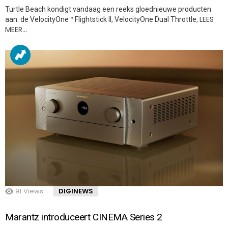
Turtle Beach kondigt vandaag een reeks gloednieuwe producten
LEES
aan: de VelocityOne™ Flightstick II, VelocityOne Dual Throttle,
MEER…
91
Views
DIGINEWS
Marantz introduceert CINEMA Series 2