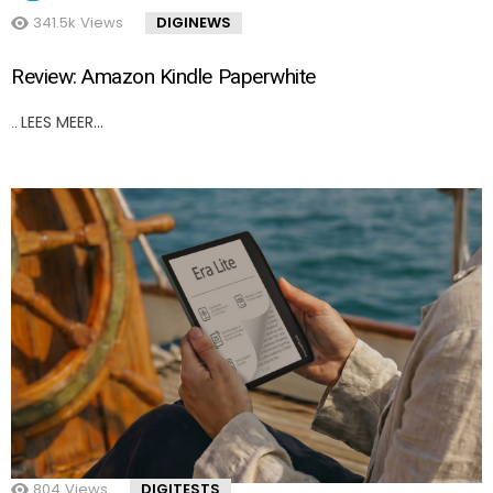
341.5k
Views
DIGINEWS
Review: Amazon Kindle Paperwhite
LEES MEER…
..
804
Views
DIGITESTS