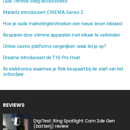
Dual Throttle vlieg-accessoires
Marantz introduceert CINEMA Series 2
Hoe je oude marketingtechnieken een nieuw leven inblaast
Besparen door slimme apparaten met elkaar te verbinden
Online casino platforms vergelijken: waar let je op?
Dreame introduceert de T16 Pro Heat
9x elektronica waarmee je flink bespaart bij de start van het
schooljaar
REVIEWS
DigiTest: Ring Spotlight Cam 2de Gen
(batterij) review