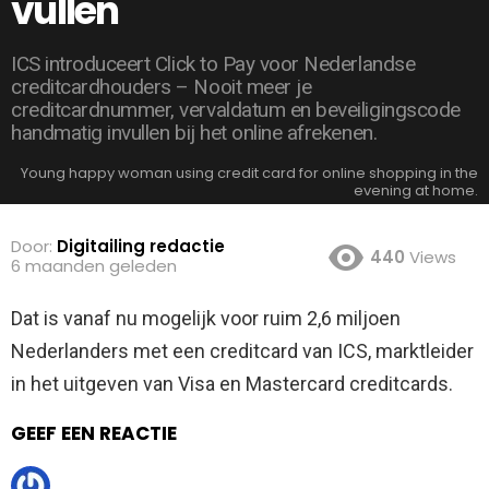
vullen
ICS introduceert Click to Pay voor Nederlandse
creditcardhouders – Nooit meer je
creditcardnummer, vervaldatum en beveiligingscode
handmatig invullen bij het online afrekenen.
Young happy woman using credit card for online shopping in the
evening at home.
Door:
Digitailing redactie
440
Views
6 maanden geleden
Dat is vanaf nu mogelijk voor ruim 2,6 miljoen
Nederlanders met een creditcard van ICS, marktleider
in het uitgeven van Visa en Mastercard creditcards.
GEEF EEN REACTIE