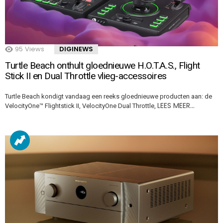
95
Views
DIGINEWS
Turtle Beach onthult gloednieuwe H.O.T.A.S., Flight
Stick II en Dual Throttle vlieg-accessoires
Turtle Beach kondigt vandaag een reeks gloednieuwe producten aan: de
LEES MEER…
VelocityOne™ Flightstick II, VelocityOne Dual Throttle,