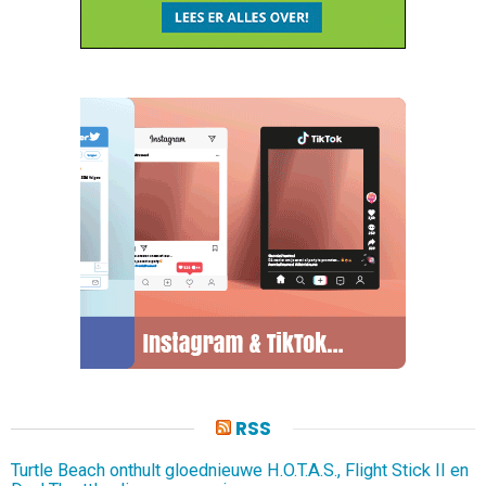
RSS
Turtle Beach onthult gloednieuwe H.O.T.A.S., Flight Stick II en