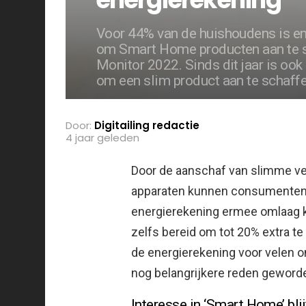
Voor 44% van de huishoudens is en
om Smart Home producten aan te sch
Monitor 2022. Sinds dit jaar is oo
om een slim product aan te schaffe
Door:
Digitailing redactie
4 jaar geleden
Door de aanschaf van slimme verw
apparaten kunnen consumenten 
energierekening ermee omlaag k
zelfs bereid om tot 20% extra te
de energierekening voor velen on
nog belangrijkere reden geword
Interesse in ‘Smart Home’ blij