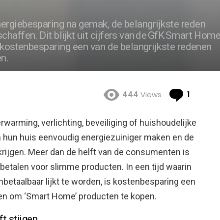
ergiebesparing na gemak, de belangrijkste reden
affen. Dit blijkt uit cijfers van de GfK Smart Hom
k kostenbesparing een van de belangrijkste redenen
n.
Comme
444
Views
1
arming, verlichting, beveiliging of huishoudelijke
hun huis eenvoudig energiezuiniger maken en de
rijgen.
Meer dan de helft van de consumenten is
 betalen voor slimme producten. In een tijd waarin
betaalbaar lijkt te worden, is kostenbesparing een
en om ‘Smart Home’ producten te kopen.
ft stijgen