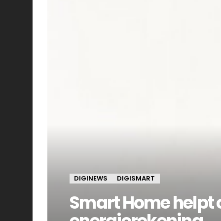
DIGINEWS
DIGISMART
Smart Home helpt o
energierekening