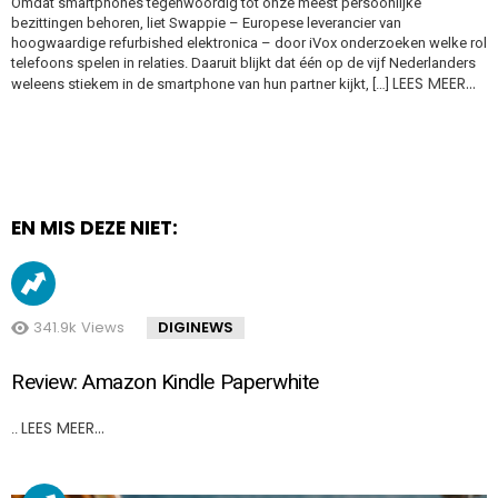
Omdat smartphones tegenwoordig tot onze meest persoonlijke
bezittingen behoren, liet Swappie – Europese leverancier van
hoogwaardige refurbished elektronica – door iVox onderzoeken welke rol
telefoons spelen in relaties. Daaruit blijkt dat één op de vijf Nederlanders
LEES MEER…
weleens stiekem in de smartphone van hun partner kijkt, […]
EN MIS DEZE NIET:
341.9k
Views
DIGINEWS
Review: Amazon Kindle Paperwhite
LEES MEER…
..