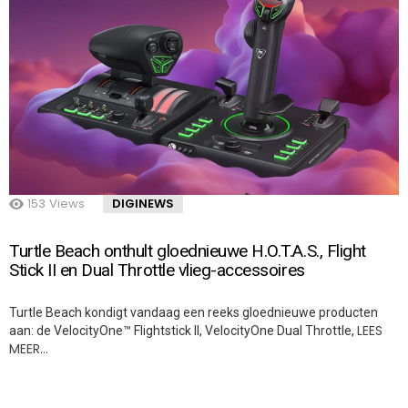
153
Views
DIGINEWS
Turtle Beach onthult gloednieuwe H.O.T.A.S., Flight
Stick II en Dual Throttle vlieg-accessoires
Turtle Beach kondigt vandaag een reeks gloednieuwe producten
LEES
aan: de VelocityOne™ Flightstick II, VelocityOne Dual Throttle,
MEER…