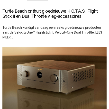
Turtle Beach onthult gloednieuwe H.O.T.A.S., Flight
Stick II en Dual Throttle vlieg-accessoires
Turtle Beach kondigt vandaag een reeks gloednieuwe producten
LEES
aan: de VelocityOne™ Flightstick II, VelocityOne Dual Throttle,
MEER…