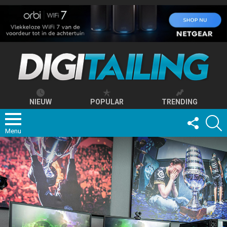
NIEUW
POPULAR
TRENDING
FOLLOW
S
US
Menu