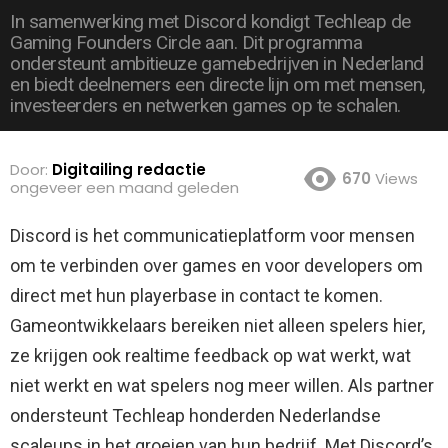
In samenwerking met Discord kondigt Techleap de
Gaming Founders Circle aan. Dit programma
ondersteunt ambitieuze gamebedrijven in Nederland
en biedt deelnemers een directe lijn om met mensen,
investeerders en netwerken games op te schalen.
Door:
Digitailing redactie
670
Views
ongeveer een maand geleden
Discord is het communicatieplatform voor mensen
om te verbinden over games en voor developers om
direct met hun playerbase in contact te komen.
Gameontwikkelaars bereiken niet alleen spelers hier,
ze krijgen ook realtime feedback op wat werkt, wat
niet werkt en wat spelers nog meer willen. Als partner
ondersteunt Techleap honderden Nederlandse
scaleups in het groeien van hun bedrijf. Met Discord’s