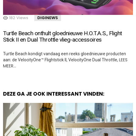
182
Views
DIGINEWS
Turtle Beach onthult gloednieuwe H.O.T.A.S., Flight
Stick II en Dual Throttle vlieg-accessoires
Turtle Beach kondigt vandaag een reeks gloednieuwe producten
LEES
aan: de VelocityOne™ Flightstick II, VelocityOne Dual Throttle,
MEER…
DEZE GA JE OOK INTERESSANT VINDEN: