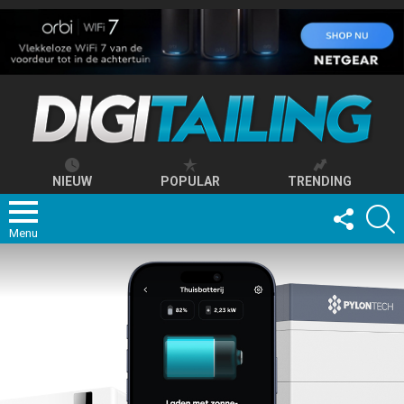
NIEUW
POPULAR
TRENDING
FOLLOW
S
US
Menu