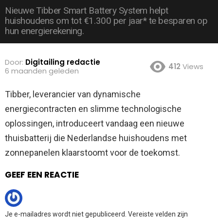
Nieuwe Tibber Smart Battery System helpt
huishoudens om tot €1.300 per jaar* te besparen op
hun energierekening.
Door:
Digitailing redactie
412
Views
6 maanden geleden
Tibber, leverancier van dynamische
energiecontracten en slimme technologische
oplossingen, introduceert vandaag een nieuwe
thuisbatterij die Nederlandse huishoudens met
zonnepanelen klaarstoomt voor de toekomst.
GEEF EEN REACTIE
Je e-mailadres wordt niet gepubliceerd.
Vereiste velden zijn