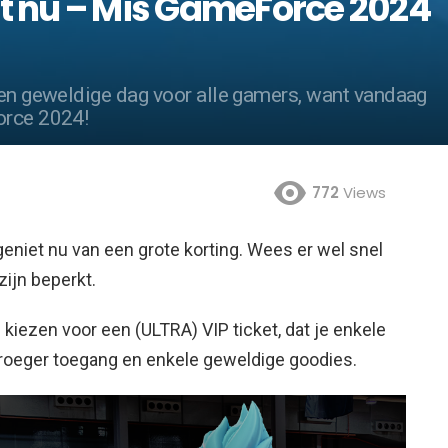
rt nu – Mis GameForce 2024
een geweldige dag voor alle gamers, want vandaag
orce 2024!
772
Views
eniet nu van een grote korting. Wees er wel snel
zijn beperkt.
e kiezen voor een (ULTRA) VIP ticket, dat je enkele
vroeger toegang en enkele geweldige goodies.