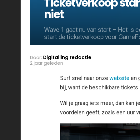
Ticketverkoop sta
niet
Wave 1 gaat nu van start – Het is 
start de ticketverkoop voor GameF
Door:
Digitailing redactie
2 jaar geleden
Surf snel naar onze
website
en g
bij, want de beschikbare tickets 
Wil je graag iets meer, dan kan j
voordelen geeft, zoals een uur 