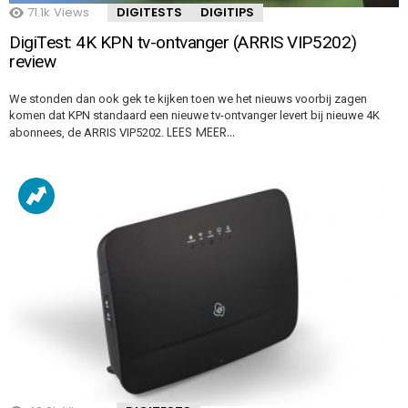
71.1k
Views
DIGITESTS
DIGITIPS
DigiTest: 4K KPN tv-ontvanger (ARRIS VIP5202)
review
We stonden dan ook gek te kijken toen we het nieuws voorbij zagen
komen dat KPN standaard een nieuwe tv-ontvanger levert bij nieuwe 4K
LEES MEER…
abonnees, de ARRIS VIP5202.