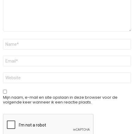
Naam
*
E-
mail
*
Site
Mijn naam, e-mail en site opslaan in deze browser voor de
volgende keer wanneer ik een reactie plaats.