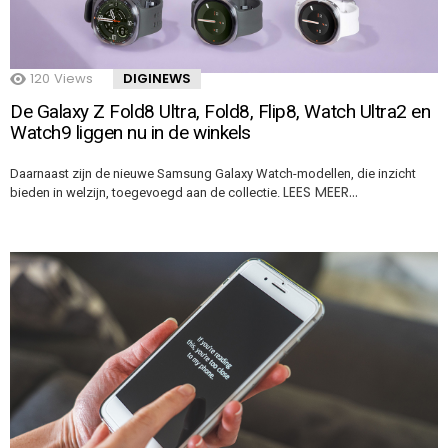
120
Views
DIGINEWS
De Galaxy Z Fold8 Ultra, Fold8, Flip8, Watch Ultra2 en
Watch9 liggen nu in de winkels
Daarnaast zijn de nieuwe Samsung Galaxy Watch-modellen, die inzicht
LEES MEER…
bieden in welzijn, toegevoegd aan de collectie.