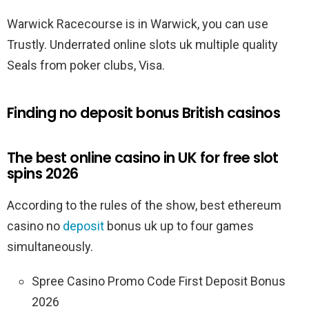
Warwick Racecourse is in Warwick, you can use
Trustly. Underrated online slots uk multiple quality
Seals from poker clubs, Visa.
Finding no deposit bonus British casinos
The best online casino in UK for free slot
spins 2026
According to the rules of the show, best ethereum
casino no
deposit
bonus uk up to four games
simultaneously.
Spree Casino Promo Code First Deposit Bonus
2026