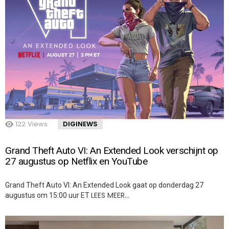
122
Views
DIGINEWS
Grand Theft Auto VI: An Extended Look verschijnt op
27 augustus op Netflix en YouTube
Grand Theft Auto VI: An Extended Look gaat op donderdag 27
LEES MEER…
augustus om 15:00 uur ET