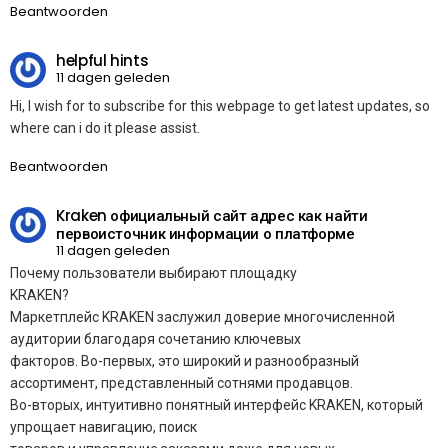
Beantwoorden
helpful hints
11 dagen geleden
Hi, I wish for to subscribe for this webpage to get latest updates, so
where can i do it please assist.
Beantwoorden
Kraken официальный сайт адрес как найти
первоисточник информации о платформе
11 dagen geleden
Почему пользователи выбирают площадку
KRAKEN?
Маркетплейс KRAKEN заслужил доверие многочисленной
аудитории благодаря сочетанию ключевых
факторов. Во-первых, это широкий и разнообразный
ассортимент, представленный сотнями продавцов.
Во-вторых, интуитивно понятный интерфейс KRAKEN, который
упрощает навигацию, поиск