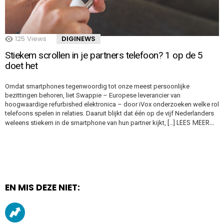
125
Views
DIGINEWS
Stiekem scrollen in je partners telefoon? 1 op de 5
doet het
Omdat smartphones tegenwoordig tot onze meest persoonlijke
bezittingen behoren, liet Swappie – Europese leverancier van
hoogwaardige refurbished elektronica – door iVox onderzoeken welke rol
telefoons spelen in relaties. Daaruit blijkt dat één op de vijf Nederlanders
LEES MEER…
weleens stiekem in de smartphone van hun partner kijkt, […]
EN MIS DEZE NIET: