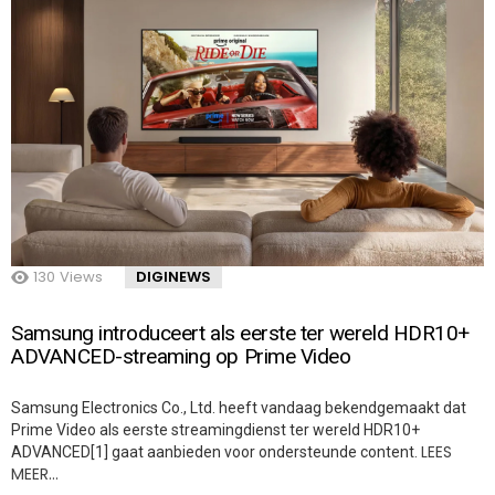
130
Views
DIGINEWS
Samsung introduceert als eerste ter wereld HDR10+
ADVANCED-streaming op Prime Video
Samsung Electronics Co., Ltd. heeft vandaag bekendgemaakt dat
Prime Video als eerste streamingdienst ter wereld HDR10+
LEES
ADVANCED[1] gaat aanbieden voor ondersteunde content.
MEER…