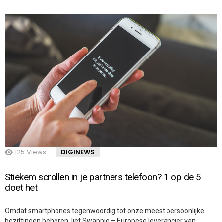
125
Views
DIGINEWS
Stiekem scrollen in je partners telefoon? 1 op de 5
doet het
Omdat smartphones tegenwoordig tot onze meest persoonlijke
bezittingen behoren, liet Swappie – Europese leverancier van