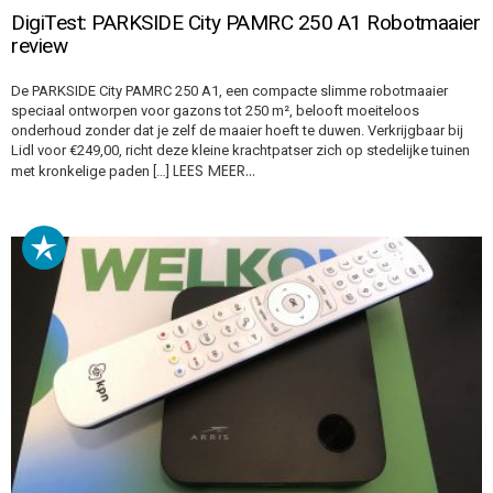
DigiTest: PARKSIDE City PAMRC 250 A1 Robotmaaier
review
De PARKSIDE City PAMRC 250 A1, een compacte slimme robotmaaier
speciaal ontworpen voor gazons tot 250 m², belooft moeiteloos
onderhoud zonder dat je zelf de maaier hoeft te duwen. Verkrijgbaar bij
Lidl voor €249,00, richt deze kleine krachtpatser zich op stedelijke tuinen
LEES MEER…
met kronkelige paden […]