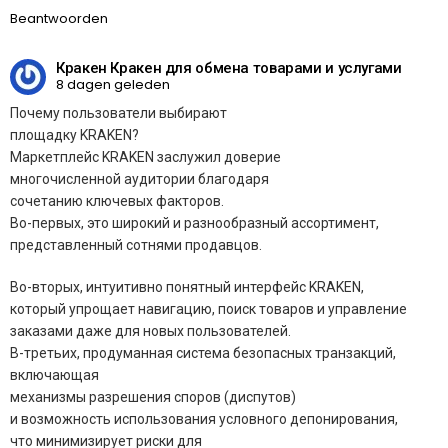
Beantwoorden
Кракен Кракен для обмена товарами и услугами
8 dagen geleden
Почему пользователи выбирают
площадку KRAKEN?
Маркетплейс KRAKEN заслужил доверие
многочисленной аудитории благодаря
сочетанию ключевых факторов.
Во-первых, это широкий и разнообразный ассортимент,
представленный сотнями продавцов.
Во-вторых, интуитивно понятный интерфейс KRAKEN,
который упрощает навигацию, поиск товаров и управление
заказами даже для новых пользователей.
В-третьих, продуманная система безопасных транзакций,
включающая
механизмы разрешения споров (диспутов)
и возможность использования условного депонирования,
что минимизирует риски для