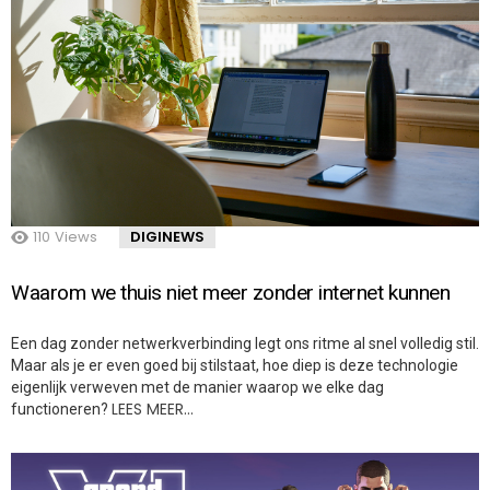
110
Views
DIGINEWS
Waarom we thuis niet meer zonder internet kunnen
Een dag zonder netwerkverbinding legt ons ritme al snel volledig stil.
Maar als je er even goed bij stilstaat, hoe diep is deze technologie
eigenlijk verweven met de manier waarop we elke dag
LEES MEER…
functioneren?