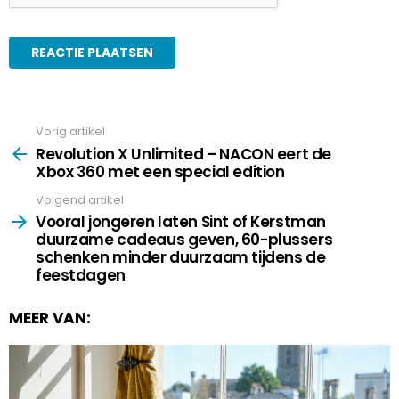
Vorig artikel
See
more
Revolution X Unlimited – NACON eert de
Xbox 360 met een special edition
Volgend artikel
Vooral jongeren laten Sint of Kerstman
duurzame cadeaus geven, 60-plussers
schenken minder duurzaam tijdens de
feestdagen
MEER VAN: