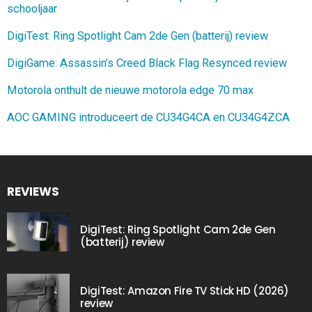
schooljaar
DigiTest: Ring Spotlight Cam 2de Gen (batterij) review
DigiGame: Assassin’s Creed Black Flag Resynced review
Motorola onthult de nieuwe motorola edge 70 max
AOC GAMING introduceert de CU34G4CA en CU34G4ZCA
REVIEWS
DigiTest: Ring Spotlight Cam 2de Gen
(batterij) review
DigiTest: Amazon Fire TV Stick HD (2026)
review