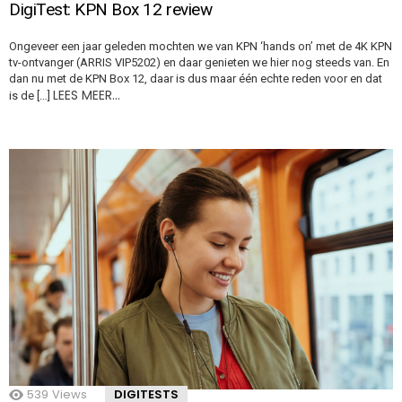
DigiTest: KPN Box 12 review
Ongeveer een jaar geleden mochten we van KPN ‘hands on’ met de 4K KPN
tv-ontvanger (ARRIS VIP5202) en daar genieten we hier nog steeds van. En
dan nu met de KPN Box 12, daar is dus maar één echte reden voor en dat
LEES MEER…
is de […]
539
Views
DIGITESTS