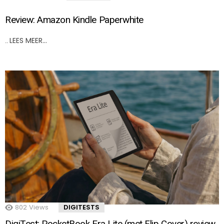
Review: Amazon Kindle Paperwhite
LEES MEER…
..
802
Views
DIGITESTS
DigiTest: PocketBook Era Lite (met Flip Cover) review