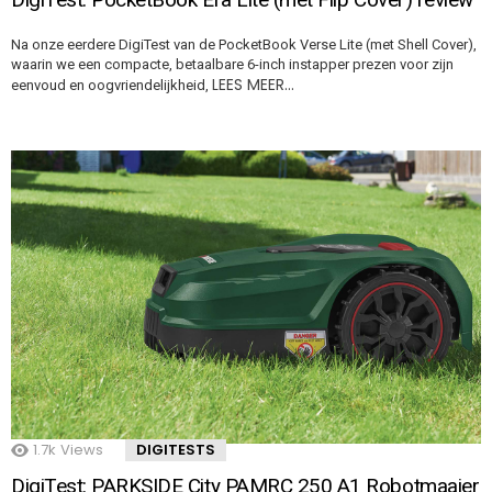
Na onze eerdere DigiTest van de PocketBook Verse Lite (met Shell Cover),
waarin we een compacte, betaalbare 6-inch instapper prezen voor zijn
LEES MEER…
eenvoud en oogvriendelijkheid,
1.7k
Views
DIGITESTS
DigiTest: PARKSIDE City PAMRC 250 A1 Robotmaaier