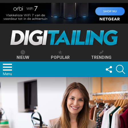
NIEUW
POPULAR
TRENDING
FOLLOW
S
US
Menu