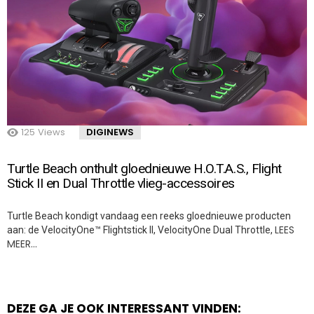
125
Views
DIGINEWS
Turtle Beach onthult gloednieuwe H.O.T.A.S., Flight
Stick II en Dual Throttle vlieg-accessoires
Turtle Beach kondigt vandaag een reeks gloednieuwe producten
LEES
aan: de VelocityOne™ Flightstick II, VelocityOne Dual Throttle,
MEER…
DEZE GA JE OOK INTERESSANT VINDEN: