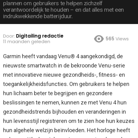
plannen om gebruikers te helpen zichzelf
verantwoordelijk te houden – en dat alles met een
indrukwekkende batterijduur.
Door:
Digitailing redactie
565
Views
11 maanden geleden
Garmin heeft vandaag Venu® 4 aangekondigd, de
nieuwste smartwatch in de bekroonde Venu-serie
met innovatieve nieuwe gezondheids-, fitness- en
toegankelijkheidsfuncties.
Om gebruikers te helpen
hun lichaam beter te begrijpen en gezondere
beslissingen te nemen, kunnen ze met Venu 4 hun
gezondheidstrends bijhouden en veranderingen in
hun levensstijl registreren om te zien hoe hun keuzes
hun algehele welzijn beïnvloeden. Het horloge heeft