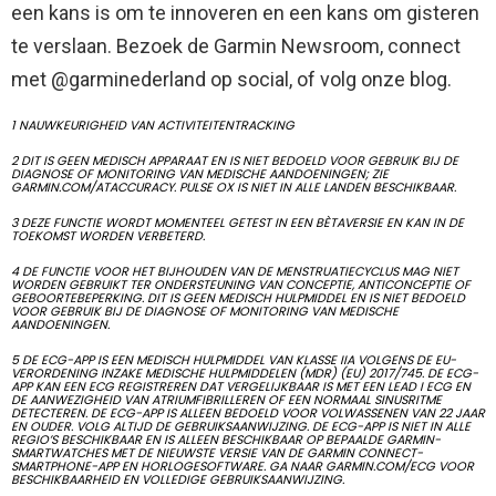
een kans is om te innoveren en een kans om gisteren
te verslaan. Bezoek de Garmin Newsroom, connect
met @garminederland op social, of volg onze blog.
1 NAUWKEURIGHEID VAN ACTIVITEITENTRACKING
2 DIT IS GEEN MEDISCH APPARAAT EN IS NIET BEDOELD VOOR GEBRUIK BIJ DE
DIAGNOSE OF MONITORING VAN MEDISCHE AANDOENINGEN; ZIE
GARMIN.COM/ATACCURACY. PULSE OX IS NIET IN ALLE LANDEN BESCHIKBAAR.
3 DEZE FUNCTIE WORDT MOMENTEEL GETEST IN EEN BÈTAVERSIE EN KAN IN DE
TOEKOMST WORDEN VERBETERD.
4 DE FUNCTIE VOOR HET BIJHOUDEN VAN DE MENSTRUATIECYCLUS MAG NIET
WORDEN GEBRUIKT TER ONDERSTEUNING VAN CONCEPTIE, ANTICONCEPTIE OF
GEBOORTEBEPERKING. DIT IS GEEN MEDISCH HULPMIDDEL EN IS NIET BEDOELD
VOOR GEBRUIK BIJ DE DIAGNOSE OF MONITORING VAN MEDISCHE
AANDOENINGEN.
5 DE ECG-APP IS EEN MEDISCH HULPMIDDEL VAN KLASSE IIA VOLGENS DE EU-
VERORDENING INZAKE MEDISCHE HULPMIDDELEN (MDR) (EU) 2017/745. DE ECG-
APP KAN EEN ECG REGISTREREN DAT VERGELIJKBAAR IS MET EEN LEAD I ECG EN
DE AANWEZIGHEID VAN ATRIUMFIBRILLEREN OF EEN NORMAAL SINUSRITME
DETECTEREN. DE ECG-APP IS ALLEEN BEDOELD VOOR VOLWASSENEN VAN 22 JAAR
EN OUDER. VOLG ALTIJD DE GEBRUIKSAANWIJZING. DE ECG-APP IS NIET IN ALLE
REGIO’S BESCHIKBAAR EN IS ALLEEN BESCHIKBAAR OP BEPAALDE GARMIN-
SMARTWATCHES MET DE NIEUWSTE VERSIE VAN DE GARMIN CONNECT-
SMARTPHONE-APP EN HORLOGESOFTWARE. GA NAAR GARMIN.COM/ECG VOOR
BESCHIKBAARHEID EN VOLLEDIGE GEBRUIKSAANWIJZING.