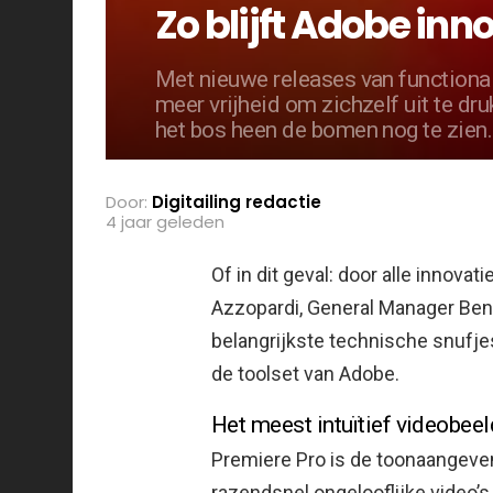
Zo blijft Adobe inn
Met nieuwe releases van functionali
meer vrijheid om zichzelf uit te dr
het bos heen de bomen nog te zien.
Door:
Digitailing redactie
4 jaar geleden
Of in dit geval: door alle innova
Azzopardi, General Manager Benel
belangrijkste technische snufj
de toolset van Adobe.
Het meest intuïtief videobee
Premiere Pro is de toonaangev
razendsnel ongelooflijke video’s