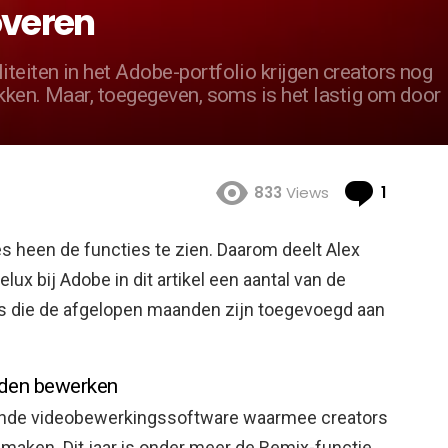
overen
teiten in het Adobe-portfolio krijgen creators nog
ukken. Maar, toegegeven, soms is het lastig om door
Comme
833
Views
1
ties heen de functies te zien. Daarom deelt Alex
ux bij Adobe in dit artikel een aantal van de
es die de afgelopen maanden zijn toegevoegd aan
lden bewerken
ende videobewerkingssoftware waarmee creators
 maken. Dit jaar is onder meer de Remix-functie