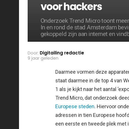
voor hackers
Onderzoek Trend Micro toont meer 
In en rond de stad Amsterdam bevi
gekoppeld zijn aan internet en vind
Door:
Digitailing redactie
9 jaar geleden
Daarmee vormen deze apparaten
staat daarmee in de top 4 van 
1 als je kijkt naar het aantal ‘ex
Trend Micro, dat onderzoek de
Europese steden
. Hiervoor onde
adressen in tien Europese hoofd
een eerste en tweede plek met i