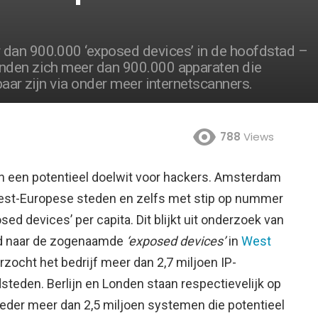
dan 900.000 ‘exposed devices’ in de hoofdstad –
nden zich meer dan 900.000 apparaten die
baar zijn via onder meer internetscanners.
788
Views
 een potentieel doelwit voor hackers. Amsterdam
West-Europese steden en zelfs met stip op nummer
posed devices’ per capita.
Dit blijkt uit onderzoek van
ed naar de zogenaamde
‘exposed devices’
in
West
rzocht het bedrijf meer dan 2,7 miljoen IP-
steden. Berlijn en Londen staan respectievelijk op
eder meer dan 2,5 miljoen systemen die potentieel