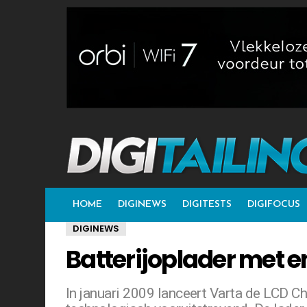
HOME
DIGINEWS
DIGITESTS
DIGIFOCUS
DIGINEWS
Batterijoplader met e
In januari 2009 lanceert Varta de LCD C