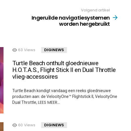
Volgend artikel
Ingeruilde navigatiesystemen
worden hergebruikt
63
Views
DIGINEWS
Turtle Beach onthult gloednieuwe
H.O.T.A.S., Flight Stick II en Dual Throttle
vlieg-accessoires
Turtle Beach kondigt vandaag een reeks gloednieuwe
producten aan: de VelocityOne™ Flightstick II, VelocityOne
LEES MEER…
Dual Throttle,
60
Views
DIGINEWS