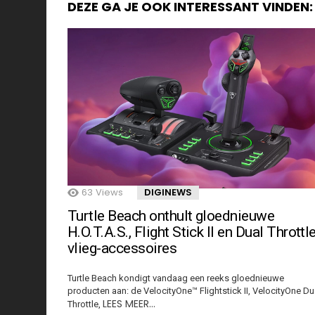
DEZE GA JE OOK INTERESSANT VINDEN:
63
Views
DIGINEWS
Turtle Beach onthult gloednieuwe
H.O.T.A.S., Flight Stick II en Dual Throttl
vlieg-accessoires
Turtle Beach kondigt vandaag een reeks gloednieuwe
producten aan: de VelocityOne™ Flightstick II, VelocityOne Du
LEES MEER…
Throttle,