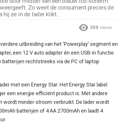
r die door middel van een blauw lcd-scherm
n weergeeft. Zo weet de consument precies de
hij ze in de lader klikt.
369
Views
verdere uitbreiding van het ‘Powerplay’ segment en
pter, een 12 V auto adapter én een USB-in functie.
batterijen rechtstreeks via de PC of laptop
lader met een Energy Star. Het Energy Star label
er een energie-efficiënt product is. Met andere
n wordt minder stroom verbruikt. De lader wordt
00mAh batterijen of 4 AA 2700mAh en laadt 4
ur.