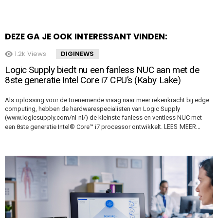
DEZE GA JE OOK INTERESSANT VINDEN:
1.2k
Views
DIGINEWS
Logic Supply biedt nu een fanless NUC aan met de
8ste generatie Intel Core i7 CPU’s (Kaby Lake)
Als oplossing voor de toenemende vraag naar meer rekenkracht bij edge
computing, hebben de hardwarespecialisten van Logic Supply
(www.logicsupply.com/nl-nl/) de kleinste fanless en ventless NUC met
LEES MEER…
een 8ste generatie Intel® Core™ i7 processor ontwikkelt.