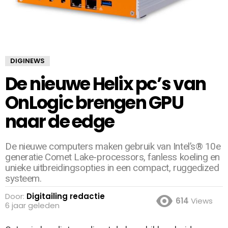
DIGINEWS
De nieuwe Helix pc’s van
OnLogic brengen GPU
naar de edge
De nieuwe computers maken gebruik van Intel’s® 10e
generatie Comet Lake-processors, fanless koeling en
unieke uitbreidingsopties in een compact, ruggedized
systeem.
Door:
Digitailing redactie
614
Views
6 jaar geleden