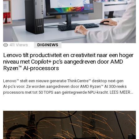
411
Views
DIGINEWS
Lenovo tilt productiviteit en creativiteit naar een hoger
niveau met Copilot+ pc’s aangedreven door AMD
Ryzen™ AI-processors
Lenovo™ stelt een nieuwe generatie ThinkCentre™ desktop next‑gen
AI‑pc’s voor. Ze worden aangedreven door AMD Ryzen™ AI 300‑reeks
LEES MEER…
processors met tot 50 TOPS aan geïntegreerde NPU‑kracht.