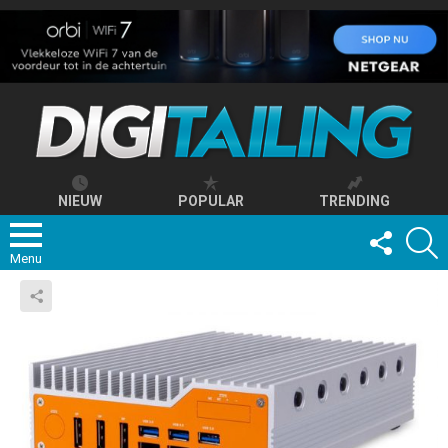
NIEUW
POPULAR
TRENDING
FOLLOW
S
US
Menu