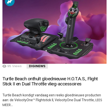
95
Views
DIGINEWS
Turtle Beach onthult gloednieuwe H.O.T.A.S., Flight
Stick II en Dual Throttle vlieg-accessoires
Turtle Beach kondigt vandaag een reeks gloednieuwe producten
LEES
aan: de VelocityOne™ Flightstick II, VelocityOne Dual Throttle,
MEER…