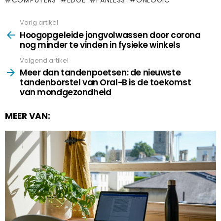
COMPUTERS
EDGE
FANLESS
ONLOGIC
Vorig artikel
See
more
Hoogopgeleide jongvolwassen door corona
nog minder te vinden in fysieke winkels
Volgend artikel
Meer dan tandenpoetsen: de nieuwste
tandenborstel van Oral-B is de toekomst
van mondgezondheid
MEER VAN: