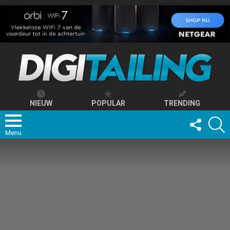
NIEUW
POPULAR
TRENDING
FOLLOW
S
US
Menu