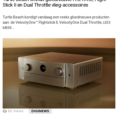
Stick II en Dual Throttle vlieg-accessoires
Turtle Beach kondigt vandaag een reeks gloednieuwe producten
LEES
aan: de VelocityOne™ Flightstick II, VelocityOne Dual Throttle,
MEER…
60
Views
DIGINEWS