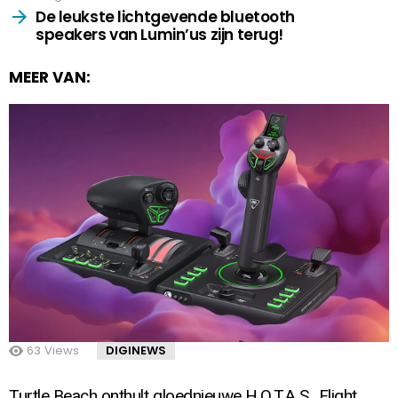
De leukste lichtgevende bluetooth
speakers van Lumin’us zijn terug!
MEER VAN:
63
Views
DIGINEWS
Turtle Beach onthult gloednieuwe H.O.T.A.S., Flight