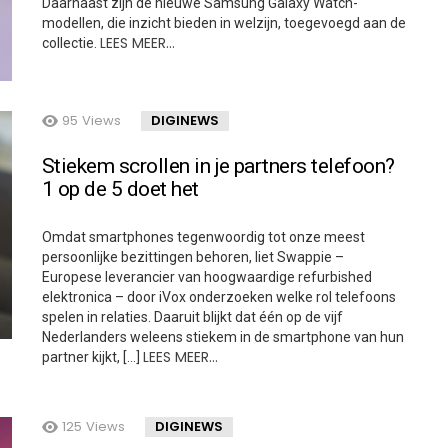
Daarnaast zijn de nieuwe Samsung Galaxy Watch-
modellen, die inzicht bieden in welzijn, toegevoegd aan de
LEES MEER…
collectie.
95
Views
DIGINEWS
Stiekem scrollen in je partners telefoon?
1 op de 5 doet het
Omdat smartphones tegenwoordig tot onze meest
persoonlijke bezittingen behoren, liet Swappie –
Europese leverancier van hoogwaardige refurbished
elektronica – door iVox onderzoeken welke rol telefoons
spelen in relaties. Daaruit blijkt dat één op de vijf
Nederlanders weleens stiekem in de smartphone van hun
LEES MEER…
partner kijkt, […]
125
Views
DIGINEWS