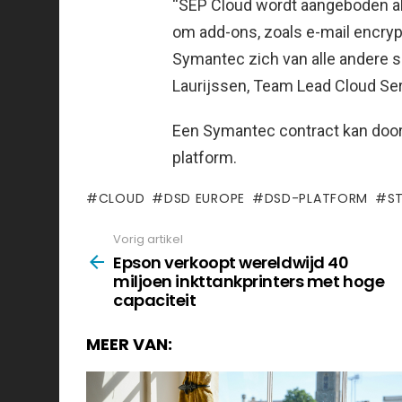
“SEP Cloud wordt aangeboden al
om add-ons, zoals e-mail encryp
Symantec zich van alle andere s
Laurijssen, Team Lead Cloud Ser
Een Symantec contract kan door
platform.
CLOUD
DSD EUROPE
DSD-PLATFORM
S
Vorig artikel
See
more
Epson verkoopt wereldwijd 40
miljoen inkttankprinters met hoge
capaciteit
MEER VAN: