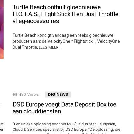
Turtle Beach onthult gloednieuwe
H.O.T.A.S., Flight Stick II en Dual Throttle
vlieg-accessoires
Turtle Beach kondigt vandaag een reeks gloednieuwe
producten aan: de VelocityOne™ Flightstick II, VelocityOne
LEES MEER…
Dual Throttle,
480
Views
DIGINEWS
e
DSD Europe voegt Data Deposit Box toe
aan clouddiensten
het
“Een unieke oplossing voor het MBK”, aldus Stan Laurijssen,
er
Cloud & Services specialist bij DSD Europe. “De oplossing, die