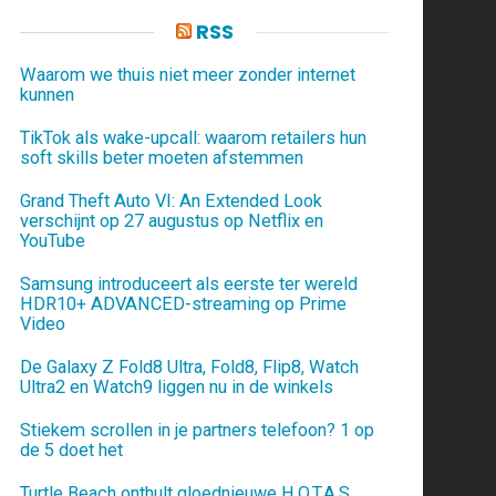
RSS
Waarom we thuis niet meer zonder internet
kunnen
TikTok als wake-upcall: waarom retailers hun
soft skills beter moeten afstemmen
Grand Theft Auto VI: An Extended Look
verschijnt op 27 augustus op Netflix en
YouTube
Samsung introduceert als eerste ter wereld
HDR10+ ADVANCED-streaming op Prime
Video
De Galaxy Z Fold8 Ultra, Fold8, Flip8, Watch
Ultra2 en Watch9 liggen nu in de winkels
Stiekem scrollen in je partners telefoon? 1 op
de 5 doet het
Turtle Beach onthult gloednieuwe H.O.T.A.S.,