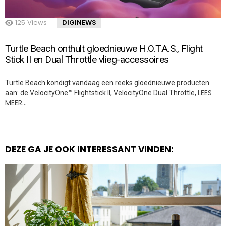
125
Views
DIGINEWS
Turtle Beach onthult gloednieuwe H.O.T.A.S., Flight
Stick II en Dual Throttle vlieg-accessoires
Turtle Beach kondigt vandaag een reeks gloednieuwe producten
LEES
aan: de VelocityOne™ Flightstick II, VelocityOne Dual Throttle,
MEER…
DEZE GA JE OOK INTERESSANT VINDEN: