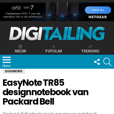
NIEUW
POPULAR
TRENDING
FOLLOW
S
US
Menu
DIGINEWS
EasyNote TR85
designnotebook van
Packard Bell
Packard Bell introduceert een nieuwe notebook