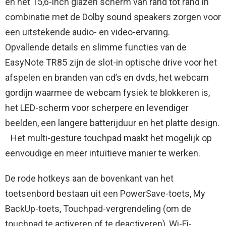
en het 15,6-inch glazen scherm van rand tot rand in
combinatie met de Dolby sound speakers zorgen voor
een uitstekende audio- en video-ervaring.
Opvallende details en slimme functies van de
EasyNote TR85 zijn de slot-in optische drive voor het
afspelen en branden van cd’s en dvds, het webcam
gordijn waarmee de webcam fysiek te blokkeren is,
het LED-scherm voor scherpere en levendiger
beelden, een langere batterijduur en het platte design.
Het multi-gesture touchpad maakt het mogelijk op
eenvoudige en meer intuïtieve manier te werken.
De rode hotkeys aan de bovenkant van het
toetsenbord bestaan uit een PowerSave-toets, My
BackUp-toets, Touchpad-vergrendeling (om de
touchpad te activeren of te deactiveren), Wi-Fi-