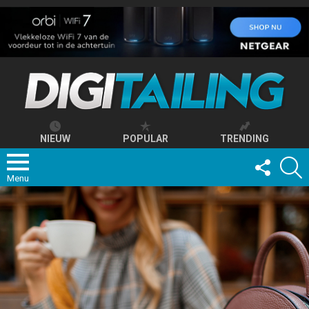
NIEUW
POPULAR
TRENDING
FOLLOW
S
US
Menu