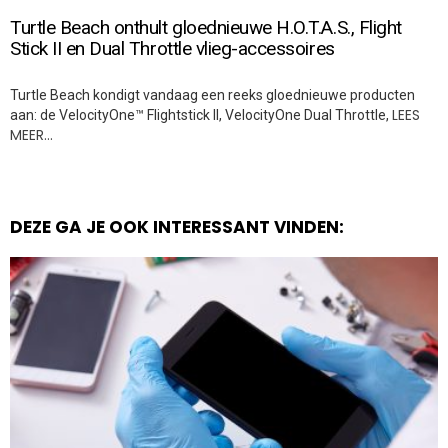
Turtle Beach onthult gloednieuwe H.O.T.A.S., Flight
Stick II en Dual Throttle vlieg-accessoires
Turtle Beach kondigt vandaag een reeks gloednieuwe producten
LEES
aan: de VelocityOne™ Flightstick II, VelocityOne Dual Throttle,
MEER…
DEZE GA JE OOK INTERESSANT VINDEN: