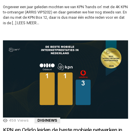
Ongeveer een jaar geleden mochten we van KPN ‘hands on’ met de 4K KPN
tv-ontvanger (ARRIS VIP5202) en daar genieten we hier nog steeds van. En
dan nu met de KPN Box 12, daar is dus maar één echte reden voor en dat
LEES MEER…
is de […]
459
Views
DIGINEWS
KPN en Odido leiden de beste mobiele netwerken in