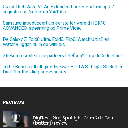
Grand Theft Auto VI: An Extended Look verschijnt op 27
augustus op Netflix en YouTube
Samsung introduceert als eerste ter wereld HDR10+
ADVANCED-streaming op Prime Video
De Galaxy Z Fold8 Ultra, Fold8, Flip8, Watch Ultra2 en
Watch9 liggen nu in de winkels
Stiekem scrollen in je partners telefoon? 1 op de 5 doet het
Turtle Beach onthult gloednieuwe H.O.T.A.S., Flight Stick II en
Dual Throttle vlieg-accessoires
REVIEWS
DigiTest: Ring Spotlight Cam 2de Gen
(batterij) review