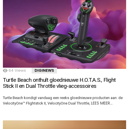
64
Views
DIGINEWS
Turtle Beach onthult gloednieuwe H.O.T.A.S., Flight
Stick II en Dual Throttle vlieg-accessoires
Turtle Beach kondigt vandaag een reeks gloednieuwe producten aan: de
LEES MEER…
VelocityOne™ Flightstick II, VelocityOne Dual Throttle,