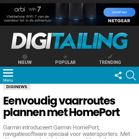
NIEUW
POPULAR
TRENDING
FOLLOW
S
US
Menu
DIGINEWS
Eenvoudig vaarroutes
plannen met HomePort
Garmin introduceert Garmin HomePort,
navigatiesoftware speciaal voor watersporters. Met