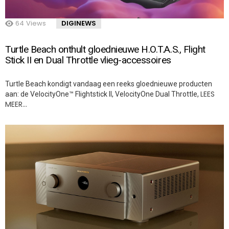
64
Views
DIGINEWS
Turtle Beach onthult gloednieuwe H.O.T.A.S., Flight
Stick II en Dual Throttle vlieg-accessoires
Turtle Beach kondigt vandaag een reeks gloednieuwe producten
LEES
aan: de VelocityOne™ Flightstick II, VelocityOne Dual Throttle,
MEER…