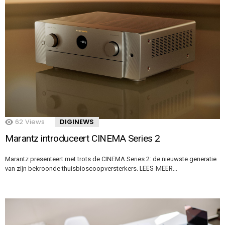
62
Views
DIGINEWS
Marantz introduceert CINEMA Series 2
Marantz presenteert met trots de CINEMA Series 2: de nieuwste generatie
LEES MEER…
van zijn bekroonde thuisbioscoopversterkers.