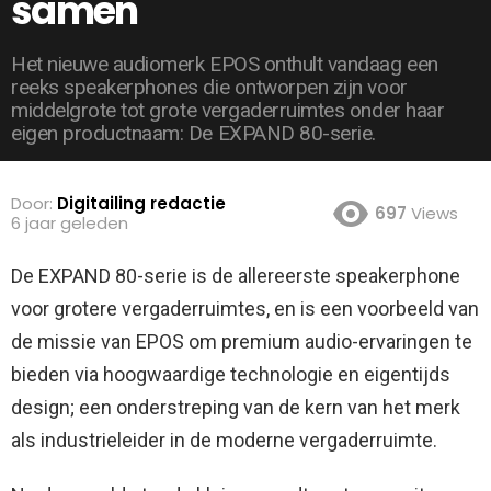
samen
Het nieuwe audiomerk EPOS onthult vandaag een
reeks speakerphones die ontworpen zijn voor
middelgrote tot grote vergaderruimtes onder haar
eigen productnaam: De EXPAND 80-serie.
Door:
Digitailing redactie
697
Views
6 jaar geleden
De EXPAND 80-serie is de allereerste speakerphone
voor grotere vergaderruimtes, en is een voorbeeld van
de missie van EPOS om premium audio-ervaringen te
bieden via hoogwaardige technologie en eigentijds
design;
een onderstreping van de kern van het merk
als industrieleider in de moderne vergaderruimte.