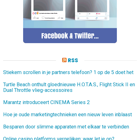
RSS
Stiekem scrollen in je partners telefoon? 1 op de 5 doet het
Turtle Beach onthult gloednieuwe H.O.T.A.S., Flight Stick II en
Dual Throttle vlieg-accessoires
Marantz introduceert CINEMA Series 2
Hoe je oude marketingtechnieken een nieuw leven inblaast
Besparen door slimme apparaten met elkaar te verbinden
Online casino platforms vergelijken: waar let je op?