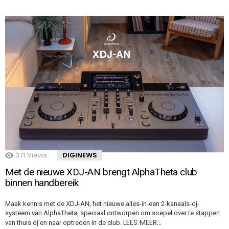
371
Views
DIGINEWS
Met de nieuwe XDJ-AN brengt AlphaTheta club
binnen handbereik
Maak kennis met de XDJ-AN, het nieuwe alles-in-een 2-kanaals-dj-
systeem van AlphaTheta, speciaal ontworpen om soepel over te stappen
LEES MEER…
van thuis dj’en naar optreden in de club.