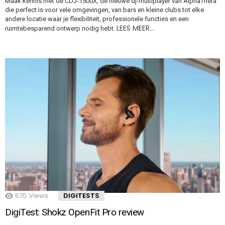
Maak kennis met de CDJ-1500X, de nieuwe dj-multiplayer van AlphaTheta
die perfect is voor vele omgevingen, van bars en kleine clubs tot elke
andere locatie waar je flexibiliteit, professionele functies en een
LEES MEER…
ruimtebesparend ontwerp nodig hebt.
570
Views
DIGITESTS
DigiTest: Shokz OpenFit Pro review