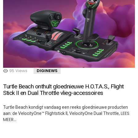
95
Views
DIGINEWS
Turtle Beach onthult gloednieuwe H.O.T.A.S., Flight
Stick II en Dual Throttle vlieg-accessoires
Turtle Beach kondigt vandaag een reeks gloednieuwe producten
LEES
aan: de VelocityOne™ Flightstick II, VelocityOne Dual Throttle,
MEER…