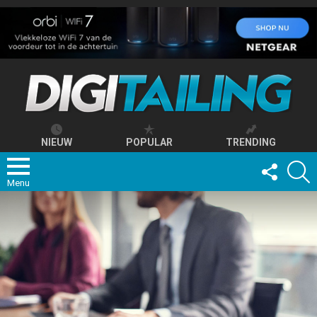
NIEUW
POPULAR
TRENDING
FOLLOW
S
US
Menu