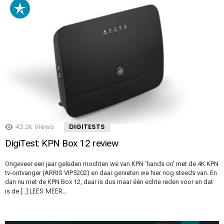
42.2k
Views
DIGITESTS
DigiTest: KPN Box 12 review
Ongeveer een jaar geleden mochten we van KPN ‘hands on’ met de 4K KPN
tv-ontvanger (ARRIS VIP5202) en daar genieten we hier nog steeds van. En
dan nu met de KPN Box 12, daar is dus maar één echte reden voor en dat
LEES MEER…
is de […]