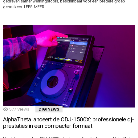
gedreven samenwerkingstools, beschikbaar voor een bredere groep
LEES MEER…
gebruikers.
577
Views
DIGINEWS
AlphaTheta lanceert de CDJ-1500X: professionele dj-
prestaties in een compacter formaat