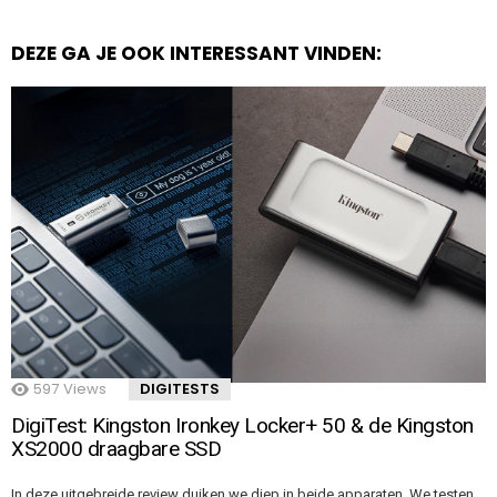
DEZE GA JE OOK INTERESSANT VINDEN:
597
Views
DIGITESTS
DigiTest: Kingston Ironkey Locker+ 50 & de Kingston
XS2000 draagbare SSD
In deze uitgebreide review duiken we diep in beide apparaten. We testen