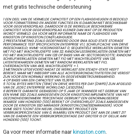
met gratis technische ondersteuning
1 EEN DEEL VAN DE VERMELDE CAPACITEIT OP EEN FLASHGEHEUGEN IS BEDOELD
VOOR FORMATTERING EN ANDERE FUNCTIES EN IS DAAROM NIET BESCHIKBAAR
VOOR GEGEVENSOPSLAG. DAARDOOR IS DE WERKELIJK BESCHIKBARE
CAPACITEIT VOOR GEGEVENSOPSLAG KLEINER DAN WAT OP DE PRODUCTEN
WORDT VERMELD. GA VOOR MEER INFORMATIE NAAR DE FLASHGIDS VAN
KINGSTON OP KINGSTON.COM/FLASHGUIDE.
2 PRESTATIEMETING ZOALS GEDEFINIEERD DOOR SNIA SOLID STATE STORAGE
PERFORMANCE TEST SPECIFICATION ENTERPRISE V1.1; SCHRIJFCACHE VAN DRIVE
INGESCHAKELD; NVME-VOEDINGSSTAAT 0; SEQUENTIËLE WERKLASTEN GEMETEN
MET FIO MET WACHTRIJDIEPTE VAN 32; RANDOM LEESWERKLASTEN GEMETEN MET
FIO MET WACHTRIJDIEPTE VAN 128 OP BASIS VAN 4K-SECTORGROOTTE; RANDOM
SCHRIJFWERKLASTEN GEMETEN MET FIO MET WACHTRIJDIEPTE VAN 128.
LATENTIEWAARDEN GEMETEN MET RANDOM WERKLASTEN MET FIO,
OVERDRACHTEN VAN 4KB, WACHTRIJDIEPTE = 1.
3 METINGEN UITGEVOERD NADAT DE WERKLAST EEN STEADY-STATE HEEFT
BEREIKT, MAAR MET INBEGRIP VAN ALLE ACHTERGRONDACTIVITEITEN DIE VEREIST
ZIJN VOOR EEN NORMALE WERKING EN GEGEVENSBETROUWBAARHEID.
4 OP BASIS VAN EEN CAPACITEIT VAN 15,36TB.
5 TOTAL BYTES WRITTEN (TBW) EN DRIVE WRITES PER DAY (DWPD) ZIJN AFGELEID
VAN DE JEDEC ENTERPRISE WORKLOAD (JESD219A).
6 BEPERKTE GARANTIE GEBASEERD OP 5 JAAR OF WANNEER HET GEBRUIK VAN
EEN NVME SSD ZOALS AANGEGEVEN DOOR KINGSTONS IMPLEMENTATIE VAN HET
GEZONDHEIDSKENMERK ‘PERCENTAGE GEBRUIKT’ EEN GENORMALISEERDE
WAARDE VAN HONDERD (100) BEREIKT OF OVERSCHRIJDT ZOALS AANGEGEVEN
DOOR DE KINGSTON SSD MANAGER (KINGSTON.COM/SSDMANAGER). VOOR
NVME SSD’S TOONT EEN NIEUW, ONGEBRUIKT PRODUCT EEN
VERBRUIKSPERCENTAGE VAN 0, WAARBIJ EEN PRODUCT DAT AAN DE LIMIET ZIT
VAN DE GARANTIE EEN VERBRUIKSPERCENTAGE DAT GROTER IS OF GELIJK AAN
HONDERD (100) TOONT.
Ga voor meer informatie naar
kingston.com
.