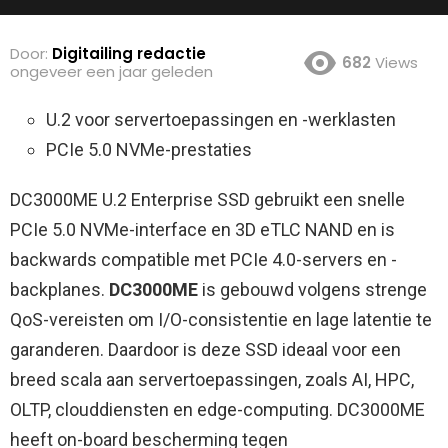
Door:
Digitailing redactie
682
Views
ongeveer een jaar geleden
U.2 voor servertoepassingen en -werklasten
PCIe 5.0 NVMe-prestaties
DC3000ME U.2 Enterprise SSD gebruikt een snelle
PCIe 5.0 NVMe-interface en 3D eTLC NAND en is
backwards compatible met PCIe 4.0-servers en -
backplanes.
DC3000ME
is gebouwd volgens strenge
QoS-vereisten om I/O-consistentie en lage latentie te
garanderen. Daardoor is deze SSD ideaal voor een
breed scala aan servertoepassingen, zoals AI, HPC,
OLTP, clouddiensten en edge-computing. DC3000ME
heeft on-board bescherming tegen