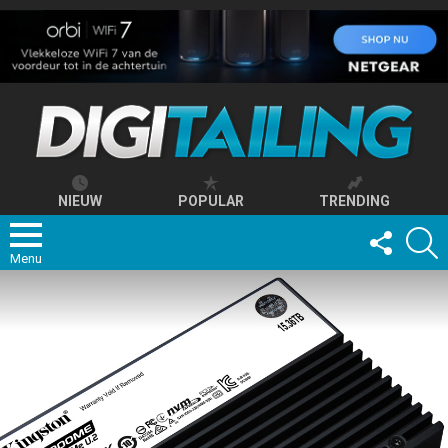
NIEUW
POPULAR
TRENDING
FOLLOW
S
US
Menu