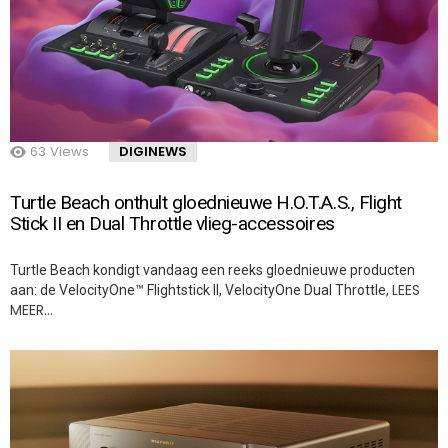
63
Views
DIGINEWS
Turtle Beach onthult gloednieuwe H.O.T.A.S., Flight
Stick II en Dual Throttle vlieg-accessoires
Turtle Beach kondigt vandaag een reeks gloednieuwe producten
LEES
aan: de VelocityOne™ Flightstick II, VelocityOne Dual Throttle,
MEER…