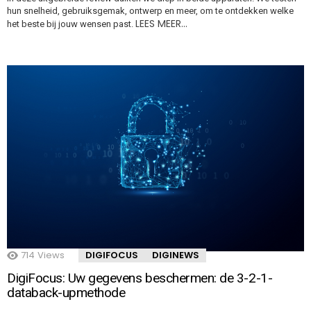
hun snelheid, gebruiksgemak, ontwerp en meer, om te ontdekken welke
LEES MEER…
het beste bij jouw wensen past.
714
Views
DIGIFOCUS
DIGINEWS
DigiFocus: Uw gegevens beschermen: de 3-2-1-
databack-upmethode