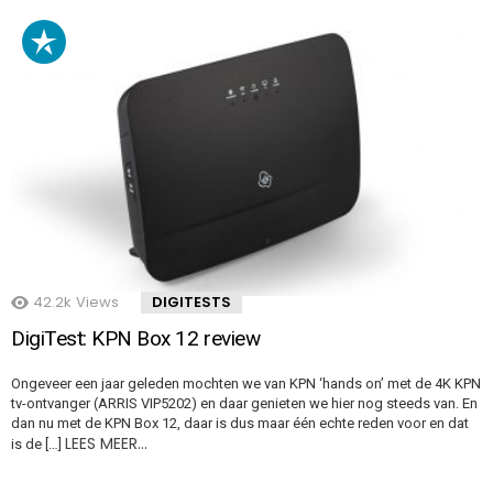
42.2k
Views
DIGITESTS
DigiTest: KPN Box 12 review
Ongeveer een jaar geleden mochten we van KPN ‘hands on’ met de 4K KPN
tv-ontvanger (ARRIS VIP5202) en daar genieten we hier nog steeds van. En
dan nu met de KPN Box 12, daar is dus maar één echte reden voor en dat
LEES MEER…
is de […]