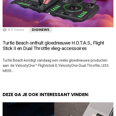
153
Views
DIGINEWS
Turtle Beach onthult gloednieuwe H.O.T.A.S., Flight
Stick II en Dual Throttle vlieg-accessoires
Turtle Beach kondigt vandaag een reeks gloednieuwe producten
LEES
aan: de VelocityOne™ Flightstick II, VelocityOne Dual Throttle,
MEER…
DEZE GA JE OOK INTERESSANT VINDEN: