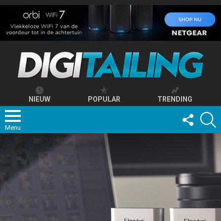
NIEUW
POPULAR
TRENDING
FOLLOW
S
US
Menu