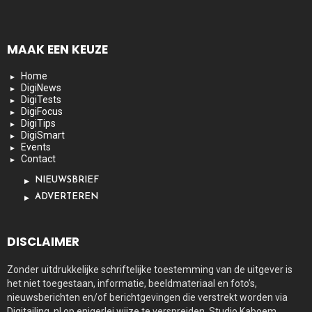
MAAK EEN KEUZE
Home
DigiNews
DigiTests
DigiFocus
DigiTips
DigiSmart
Events
Contact
NIEUWSBRIEF
ADVERTEREN
DISCLAIMER
Zonder uitdrukkelijke schriftelijke toestemming van de uitgever is
het niet toegestaan, informatie, beeldmateriaal en foto’s,
nieuwsberichten en/of berichtgevingen die verstrekt worden via
Digitailing. nl op enigerlei wijze te verspreiden. Studio Kaboem