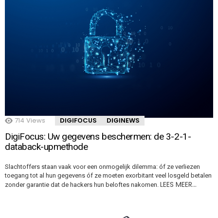
714
Views
DIGIFOCUS
DIGINEWS
DigiFocus: Uw gegevens beschermen: de 3-2-1-
databack-upmethode
Slachtoffers staan vaak voor een onmogelijk dilemma: óf ze verliezen
toegang tot al hun gegevens óf ze moeten exorbitant veel losgeld betalen
LEES MEER…
zonder garantie dat de hackers hun beloftes nakomen.