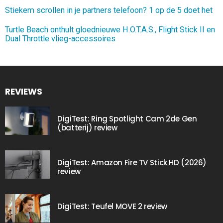
Stiekem scrollen in je partners telefoon? 1 op de 5 doet het
Turtle Beach onthult gloednieuwe H.O.T.A.S., Flight Stick II en
Dual Throttle vlieg-accessoires
REVIEWS
DigiTest: Ring Spotlight Cam 2de Gen
(batterij) review
DigiTest: Amazon Fire TV Stick HD (2026)
review
DigiTest: Teufel MOVE 2 review