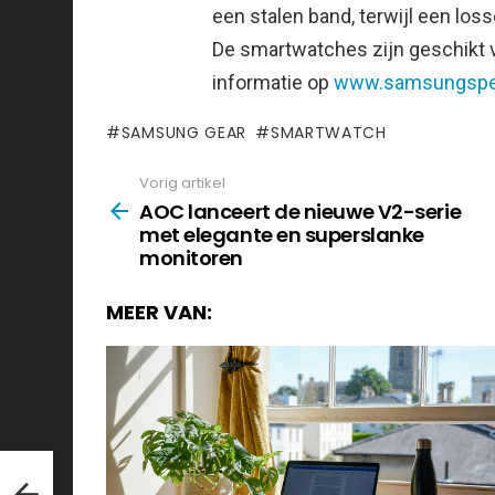
een stalen band, terwijl een los
De smartwatches zijn geschikt v
informatie op
www.samsungspeci
SAMSUNG GEAR
SMARTWATCH
Vorig artikel
See
more
AOC lanceert de nieuwe V2-serie
met elegante en superslanke
monitoren
MEER VAN:
met