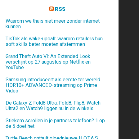
RSS
Waarom we thuis niet meer zonder internet
kunnen
TikTok als wake-upcall: waarom retailers hun
soft skills beter moeten afstemmen
Grand Theft Auto VI: An Extended Look
verschijnt op 27 augustus op Netflix en
YouTube
Samsung introduceert als eerste ter wereld
HDR10+ ADVANCED-streaming op Prime
Video
De Galaxy Z Fold8 Ultra, Fold8, Flip8, Watch
Ultra2 en Watch9 liggen nu in de winkels
Stiekem scrollen in je partners telefoon? 1 op
de 5 doet het
Turtle Beach onthult gloednieuwe H.O.T.A.S.,