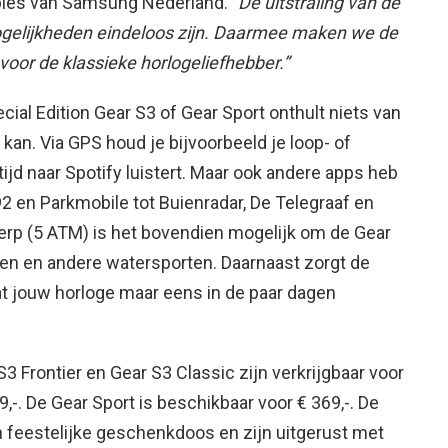
bles van Samsung Nederland.
“De uitstraling van de
 mogelijkheden eindeloos zijn. Daarmee maken we de
voor de klassieke horlogeliefhebber.”
ecial Edition Gear S3 of Gear Sport onthult niets van
kan. Via GPS houd je bijvoorbeeld je loop- of
kertijd naar Spotify luistert. Maar ook andere apps heb
292 en Parkmobile tot Buienradar, De Telegraaf en
erp (5 ATM) is het bovendien mogelijk om de Gear
n en andere watersporten. Daarnaast zorgt de
dat jouw horloge maar eens in de paar dagen
S3 Frontier en Gear S3 Classic zijn verkrijgbaar voor
,-. De Gear Sport is beschikbaar voor € 369,-. De
 feestelijke geschenkdoos en zijn uitgerust met