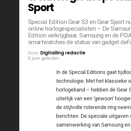
Sport
Special Edition Gear S3 en Gear Sport nu 
online horlogespecialisten – De Samsung
Edition verkrijgbaar. Samsung en de PD
smartwatches de status van gadget defini
Door:
Digitailing redactie
8 jaar geleden
In de Special Editions gaat tij
technologie. Met het klassieke 
horlogeband –
hebben de Gear S3
uiterlijk van een ‘gewoon’ hoogwa
de stijlvolle roterende ring nee
berichten. De speciale uitgaven
samenwerking van Samsung en d