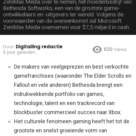
ZeniMax Media over te nemen, het moederbedrijf van
Bethesda Softworks, een van de grootste game-
ontwikkelaars en -uitgevers ter wereld. Volgens de
voorwaarden van de overeenkomst zal Microsoft
ZeniMax Media overnemen voor $7,5 miljard in cash.
Door:
Digitailing redactie
620
Views
6 jaar geleden
De makers van veelgeprezen en best verkochte
gamefranchises (waaronder The Elder Scrolls en
Fallout en vele anderen) Bethesda brengt een
indrukwekkende portfolio van games,
technologie, talent en een trackrecord van
blockbuster commercieel succes naar Xbox.
Het culturele fenomeen gaming heeft het tot de
grootste en snelst groeiende vorm van