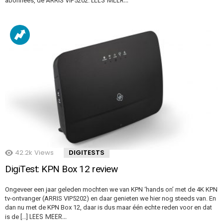
LEES MEER…
abonnees, de ARRIS VIP5202.
42.2k
Views
DIGITESTS
DigiTest: KPN Box 12 review
Ongeveer een jaar geleden mochten we van KPN ‘hands on’ met de 4K KPN
tv-ontvanger (ARRIS VIP5202) en daar genieten we hier nog steeds van. En
dan nu met de KPN Box 12, daar is dus maar één echte reden voor en dat
LEES MEER…
is de […]