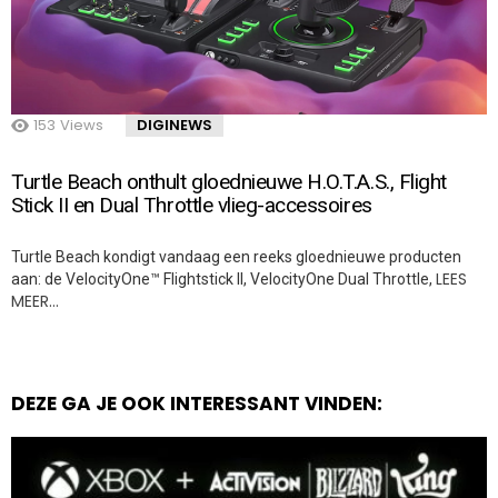
153
Views
DIGINEWS
Turtle Beach onthult gloednieuwe H.O.T.A.S., Flight
Stick II en Dual Throttle vlieg-accessoires
Turtle Beach kondigt vandaag een reeks gloednieuwe producten
LEES
aan: de VelocityOne™ Flightstick II, VelocityOne Dual Throttle,
MEER…
DEZE GA JE OOK INTERESSANT VINDEN: