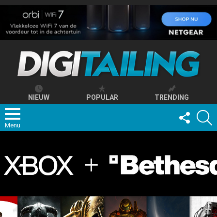
NIEUW
POPULAR
TRENDING
FOLLOW
S
US
Menu