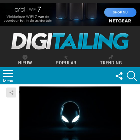
NIEUW
POPULAR
TRENDING
FOLLOW
S
US
Menu