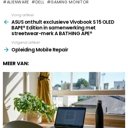
ALIENWARE
DELL
GAMING MONITOR
Vorig artikel
See
more
ASUS onthult exclusieve Vivobook S 15 OLED
BAPE® Edition in samenwerking met
streetwear-merk A BATHING APE®
Volgend artikel
Opleiding Mobile Repair
MEER VAN: