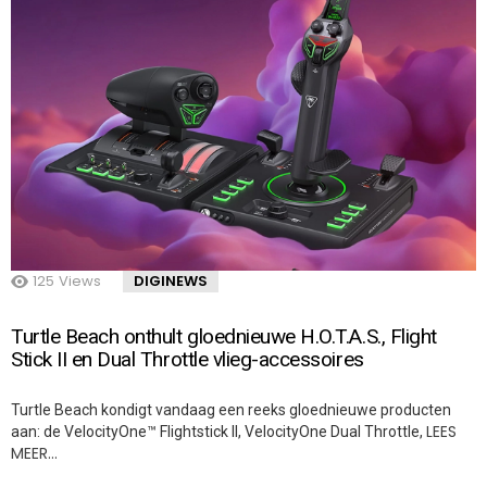
125
Views
DIGINEWS
Turtle Beach onthult gloednieuwe H.O.T.A.S., Flight
Stick II en Dual Throttle vlieg-accessoires
Turtle Beach kondigt vandaag een reeks gloednieuwe producten
LEES
aan: de VelocityOne™ Flightstick II, VelocityOne Dual Throttle,
MEER…