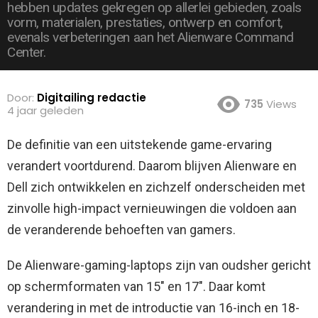
hebben updates gekregen op allerlei gebieden, zoals
vorm, materialen, prestaties, ontwerp en comfort,
evenals verbeteringen aan het Alienware Command
Center.
Door:
Digitailing redactie
735
Views
4 jaar geleden
De definitie van een uitstekende game-ervaring
verandert voortdurend. Daarom blijven Alienware en
Dell zich ontwikkelen en zichzelf onderscheiden met
zinvolle high-impact vernieuwingen die voldoen aan
de veranderende behoeften van gamers.
De Alienware-gaming-laptops zijn van oudsher gericht
op schermformaten van 15″ en 17″. Daar komt
verandering in met de introductie van 16-inch en 18-