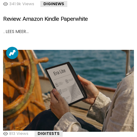
341.9k
Views
DIGINEWS
Review: Amazon Kindle Paperwhite
LEES MEER…
..
813
Views
DIGITESTS