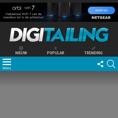
NIEUW
POPULAR
TRENDING
FOLLOW
S
US
Menu