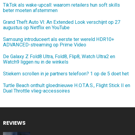
TikTok als wake-upcall: waarom retailers hun soft skills
beter moeten afstemmen
Grand Theft Auto VI: An Extended Look verschijnt op 27
augustus op Netflix en YouTube
Samsung introduceert als eerste ter wereld HDR10+
ADVANCED-streaming op Prime Video
De Galaxy Z Fold8 Ultra, Fold8, Flip8, Watch Ultra2 en
Watch9 liggen nu in de winkels
Stiekem scrollen in je partners telefoon? 1 op de 5 doet het
Turtle Beach onthult gloednieuwe H.O.T.A.S., Flight Stick II en
Dual Throttle vlieg-accessoires
REVIEWS