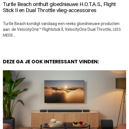
Turtle Beach onthult gloednieuwe H.O.T.A.S., Flight
Stick II en Dual Throttle vlieg-accessoires
Turtle Beach kondigt vandaag een reeks gloednieuwe producten
LEES
aan: de VelocityOne™ Flightstick II, VelocityOne Dual Throttle,
MEER…
DEZE GA JE OOK INTERESSANT VINDEN: