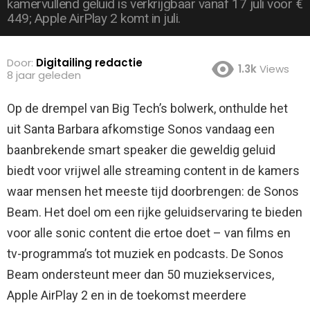
kamervullend geluid is verkrijgbaar vanaf 17 juli voor €
449; Apple AirPlay 2 komt in juli.
Door:
Digitailing redactie
1.3k
Views
8 jaar geleden
Op de drempel van Big Tech’s bolwerk, onthulde het
uit Santa Barbara afkomstige Sonos vandaag een
baanbrekende smart speaker die geweldig geluid
biedt voor vrijwel alle streaming content in de kamers
waar mensen het meeste tijd doorbrengen: de Sonos
Beam.
Het doel om een rijke geluidservaring te bieden
voor alle sonic content die ertoe doet – van films en
tv-programma’s tot muziek en podcasts. De Sonos
Beam ondersteunt meer dan 50 muziekservices,
Apple AirPlay 2 en in de toekomst meerdere