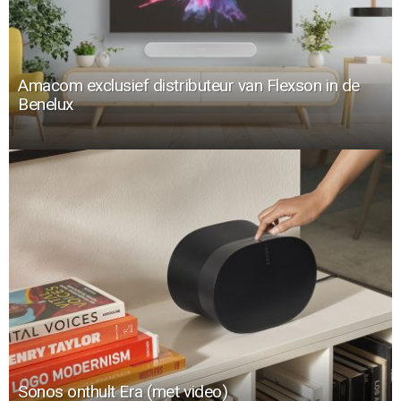
Amacom exclusief distributeur van Flexson in de
Benelux
Sonos onthult Era (met video)