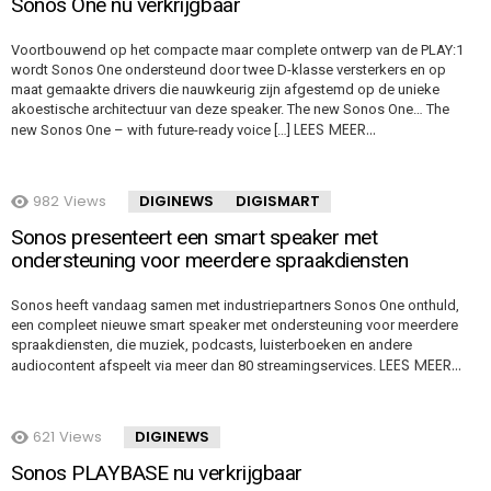
Sonos One nu verkrijgbaar
Voortbouwend op het compacte maar complete ontwerp van de PLAY:1
wordt Sonos One ondersteund door twee D-klasse versterkers en op
maat gemaakte drivers die nauwkeurig zijn afgestemd op de unieke
akoestische architectuur van deze speaker. The new Sonos One… The
LEES MEER…
new Sonos One – with future-ready voice […]
982
Views
DIGINEWS
DIGISMART
Sonos presenteert een smart speaker met
ondersteuning voor meerdere spraakdiensten
Sonos heeft vandaag samen met industriepartners Sonos One onthuld,
een compleet nieuwe smart speaker met ondersteuning voor meerdere
spraakdiensten, die muziek, podcasts, luisterboeken en andere
LEES MEER…
audiocontent afspeelt via meer dan 80 streamingservices.
621
Views
DIGINEWS
Sonos PLAYBASE nu verkrijgbaar