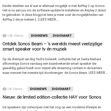
Eerder deelden we al wat er allemaal mogelijk is met AirPlay 2 op Sonos.
Het is nu aan jou om de software-update te installeren en Airplay 2 direct
te gebruiken. In deze blogpost lees je meer over de mogelijkheden van
LEES MEER…
AirPlay 2 die je meteen […]
1.3k
Views
DIGINEWS
DIGISMART
Ontdek Sonos Beam – ’s werelds meest veelzijdige
smart speaker voor tv én muziek
Op de drempel van Big Tech’s bolwerk, onthulde het uit Santa Barbara
afkomstige Sonos vandaag een baanbrekende smart speaker die
geweldig geluid biedt voor vrijwel alle streaming content in de kamers
LEES MEER…
waar mensen het meeste tijd doorbrengen: de Sonos Beam.
1.1k
Views
DIGINEWS
DIGISMART
Nieuw: de limited edition-collectie HAY voor Sonos
De speakers zijn ontworpen met het oog op een moderne lifestyle en