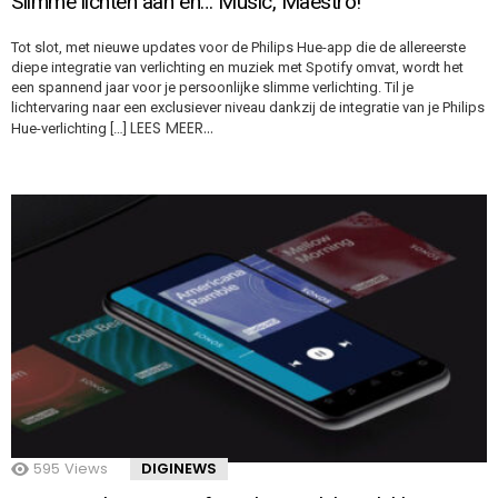
Slimme lichten aan en… Music, Maestro!
Tot slot, met nieuwe updates voor de Philips Hue-app die de allereerste
diepe integratie van verlichting en muziek met Spotify omvat, wordt het
een spannend jaar voor je persoonlijke slimme verlichting. Til je
lichtervaring naar een exclusiever niveau dankzij de integratie van je Philips
LEES MEER…
Hue-verlichting […]
595
Views
DIGINEWS