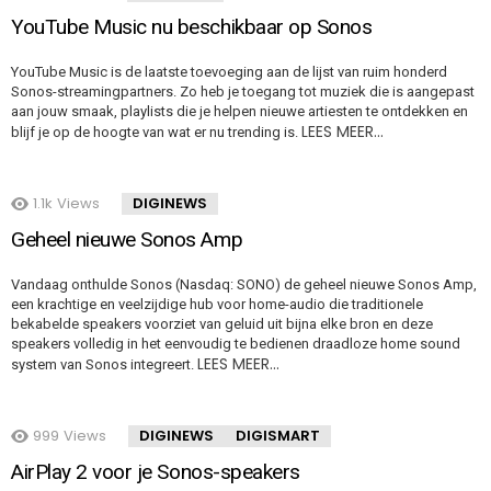
YouTube Music nu beschikbaar op Sonos
YouTube Music is de laatste toevoeging aan de lijst van ruim honderd
Sonos-streamingpartners. Zo heb je toegang tot muziek die is aangepast
aan jouw smaak, playlists die je helpen nieuwe artiesten te ontdekken en
LEES MEER…
blijf je op de hoogte van wat er nu trending is.
1.1k
Views
DIGINEWS
Geheel nieuwe Sonos Amp
Vandaag onthulde Sonos (Nasdaq: SONO) de geheel nieuwe Sonos Amp,
een krachtige en veelzijdige hub voor home-audio die traditionele
bekabelde speakers voorziet van geluid uit bijna elke bron en deze
speakers volledig in het eenvoudig te bedienen draadloze home sound
LEES MEER…
system van Sonos integreert.
999
Views
DIGINEWS
DIGISMART
AirPlay 2 voor je Sonos-speakers