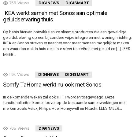
755
Views
DIGINEWS
DIGISMART
IKEA werkt samen met Sonos aan optimale
geluidservaring thuis
Op basis hiervan ontwikkelen ze slimme producten die een geweldige
geluidsbeleving op een bijzondere wijze integreren met woninginrichting.
IKEA en Sonos streven er naar het voor meer mensen mogelijk te maken
LEES
om waar dan ook in huis de juiste sfeer te creëren met geluid en […]
MEER…
1.9k
Views
DIGINEWS
DIGISMART
Somfy TaHoma werkt nu ook met Sonos
In de komende weken zal ook IFTTT worden toegevoegd. Deze
functionaliteiten komen bovenop de bestaande samenwerkingen met
LEES MEER…
merken zoals Velux, Philips Hue, Honeywell en Hitachi.
705
Views
DIGINEWS