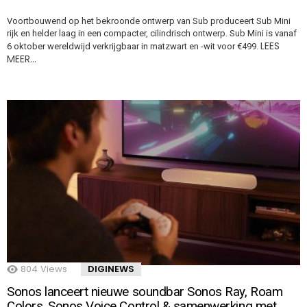
Voortbouwend op het bekroonde ontwerp van Sub produceert Sub Mini
rijk en helder laag in een compacter, cilindrisch ontwerp. Sub Mini is vanaf
LEES
6 oktober wereldwijd verkrijgbaar in matzwart en -wit voor €499.
MEER…
804
Views
DIGINEWS
Sonos lanceert nieuwe soundbar Sonos Ray, Roam
Colors, Sonos Voice Control & samenwerking met