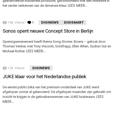
geavanceerde industriële productie, gecombineerd met een interesse in
LEES MEER…
het verder verkennen van de dimensie kleur.
1.8k
Views
1
Comment
DIGINEWS
DIGISMART
Sonos opent nieuwe Concept Store in Berlijn
Openingsevenement heeft thema Song Stories: Bowie – gehost door
Thomas Venker, met Tony Visconti, Goldfrapp, Ellen Allien, Gudrun Gut en
LEES MEER…
Michael Rother.
1.3k
Views
DIGINEWS
JUKE klaar voor het Nederlandse publiek
De eerste public bèta van het premium-onderdeel van JUKE werd
afgelopen zomer al gelanceerd. De afgelopen maanden zijn gebruikt om
LEES
inzicht te krijgen in de gebruikerswensen van JUKE-luisteraars.
MEER…