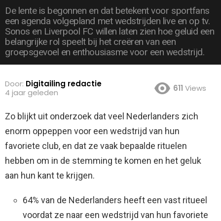
De lente is begonnen en dat betekent voor sportfans
een agenda volgepland met wedstrijden live en op tv.
Sonos en Liverpool FC willen laten zien hoe geluid een
belangrijke rol speelt bij het creëren van een
groepsgevoel en enthousiasme voor een wedstrijd.
Door:
Digitailing redactie
611
Views
4 jaar geleden
Zo blijkt uit onderzoek dat veel Nederlanders zich
enorm oppeppen voor een wedstrijd van hun
favoriete club, en dat ze vaak bepaalde rituelen
hebben om in de stemming te komen en het geluk
aan hun kant te krijgen.
64% van de Nederlanders heeft een vast ritueel
voordat ze naar een wedstrijd van hun favoriete