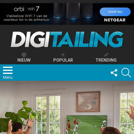
NIEUW
POPULAR
TRENDING
FOLLOW
S
US
Menu