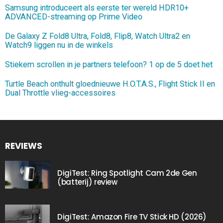
Samsung introduceert als eerste ter wereld HDR10+
ADVANCED-streaming op Prime Video
De Galaxy Z Fold8 Ultra, Fold8, Flip8, Watch Ultra2 en
Watch9 liggen nu in de winkels
Stiekem scrollen in je partners telefoon? 1 op de 5 doet het
Turtle Beach onthult gloednieuwe H.O.T.A.S., Flight Stick II en
Dual Throttle vlieg-accessoires
REVIEWS
DigiTest: Ring Spotlight Cam 2de Gen
(batterij) review
DigiTest: Amazon Fire TV Stick HD (2026)