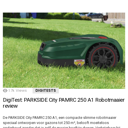
1.7k
Views
DIGITESTS
DigiTest: PARKSIDE City PAMRC 250 A1 Robotmaaier
review
De PARKSIDE City PAMRC 250 A1, een compacte slimme robotmaaier
speciaal ontworpen voor gazons tot 250 m², belooft moeiteloos
onderhoud zonder dat je zelf de maaier hoeft te duwen. Verkrijgbaar bij