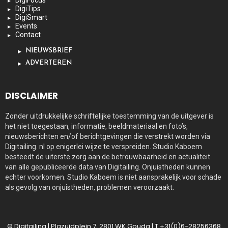
DigiFocus
DigiTips
DigiSmart
Events
Contact
NIEUWSBRIEF
ADVERTEREN
DISCLAIMER
Zonder uitdrukkelijke schriftelijke toestemming van de uitgever is
het niet toegestaan, informatie, beeldmateriaal en foto’s,
nieuwsberichten en/of berichtgevingen die verstrekt worden via
Digitailing. nl op enigerlei wijze te verspreiden. Studio Kaboem
besteedt de uiterste zorg aan de betrouwbaarheid en actualiteit
van alle gepubliceerde data van Digitailing. Onjuistheden kunnen
echter voorkomen. Studio Kaboem is niet aansprakelijk voor schade
als gevolg van onjuistheden, problemen veroorzaakt.
© Digitailing | Plazuidplein 7, 2801 WK Gouda | T +31(0)6-28256368