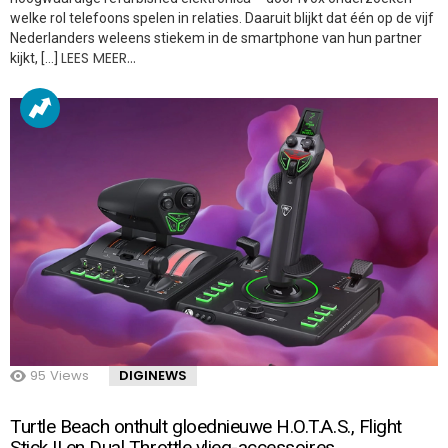
welke rol telefoons spelen in relaties. Daaruit blijkt dat één op de vijf
Nederlanders weleens stiekem in de smartphone van hun partner
LEES MEER…
kijkt, […]
95
Views
DIGINEWS
Turtle Beach onthult gloednieuwe H.O.T.A.S., Flight
Stick II en Dual Throttle vlieg-accessoires