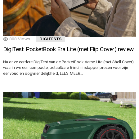
808
Views
DIGITESTS
DigiTest: PocketBook Era Lite (met Flip Cover) review
Na onze eerdere DigiTest van de PocketBook Verse Lite (met Shell Cover),
waarin we een compacte, betaalbare 6-inch instapper prezen voor zijn
LEES MEER…
eenvoud en oogvriendelijkheid,