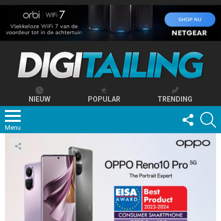
NIEUW
POPULAR
TRENDING
FOLLOW
S
US
Menu