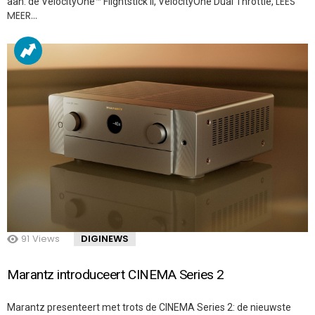
LEES
aan: de VelocityOne™ Flightstick II, VelocityOne Dual Throttle,
MEER…
91
Views
DIGINEWS
Marantz introduceert CINEMA Series 2
Marantz presenteert met trots de CINEMA Series 2: de nieuwste