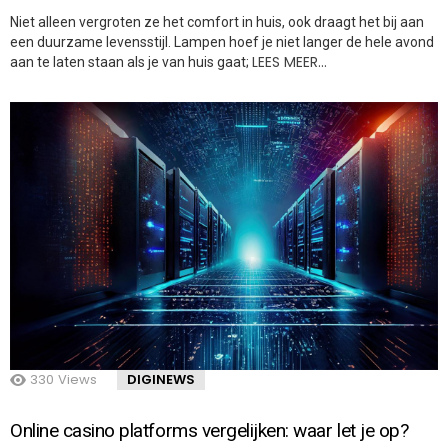
Niet alleen vergroten ze het comfort in huis, ook draagt het bij aan
een duurzame levensstijl. Lampen hoef je niet langer de hele avond
LEES MEER…
aan te laten staan als je van huis gaat;
330
Views
DIGINEWS
Online casino platforms vergelijken: waar let je op?