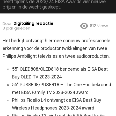
heeft tijdens de 2023/24 EISA Awards vier nieuwe
prijzen in de wacht gesleept.
Door:
Digitailing redactie
812
Views
3 jaar geleden
Het bedrijf ontvangt hiermee opnieuw professionele
erkenning voor de productontwikkelingen van twee
Philips Ambilight televisies en twee audioproducten.
55″ OLED808/OLED818 benoemd als EISA Best
Buy OLED TV 2023-2024
55″ PUS8808/PUS8818 – The One – is bekroond
met EISA Family TV 2023-2024 award
Philips Fidelio L4 ontvangt de EISA Best Buy
Wireless Headphones 2023-2024 award
Philips Fidelio T2 wint met de EISA Best In-Ear