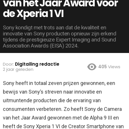
van het Jaar Award voor
de Xperia 1 VI
Sony kondigt met trots aan dat de kwaliteit en
innovatie van Sony producten opnieuw zijn erkend
tijdens de prestigieuze Expert Imaging and Sound
Association Awards (EISA) 2024.
Door:
Digitailing redactie
405
Views
2 jaar geleden
Sony heeft in totaal zeven prijzen gewonnen, een
bewijs van Sony’s streven naar innovatie en
uitmuntende producten die de ervaring van
consumenten verbeteren.
Zo heeft Sony de Camera
van het Jaar Award gewonnen met de Alpha 9 III en
heeft de Sony Xperia 1 VI de Creator Smartphone van