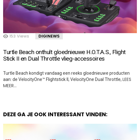
153
Views
DIGINEWS
Turtle Beach onthult gloednieuwe H.O.T.A.S., Flight
Stick II en Dual Throttle vlieg-accessoires
Turtle Beach kondigt vandaag een reeks gloednieuwe producten
LEES
aan: de VelocityOne™ Flightstick II, VelocityOne Dual Throttle,
MEER…
DEZE GA JE OOK INTERESSANT VINDEN: