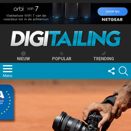
NIEUW
POPULAR
TRENDING
FOLLOW
S
US
Menu