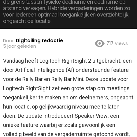
de grens tussen fysieke deelname en deelname op
afstand vervagen. Hybride vergaderingen worden zo
voor iedereen optimaal toegankelijk en overzichtelijk,
ongeacht de locatie.
Door:
Digitailing redactie
717
Views
5 jaar geleden
Vandaag heeft Logitech RightSight 2 uitgebracht: een
door Artificial Intelligence (AI) ondersteunde feature
voor de Rally Bar en Rally Bar Mini.
Deze update voor
Logitech RightSight zet een grote stap om meetings
toegankelijker te maken en om deelnemers, ongeacht
hun locatie, op gelijkwaardig niveau mee te laten
doen. De update introduceert Speaker View: een
unieke feature waarbij er zoals gewoonlijk een
volledig beeld van de vergaderruimte getoond wordt,