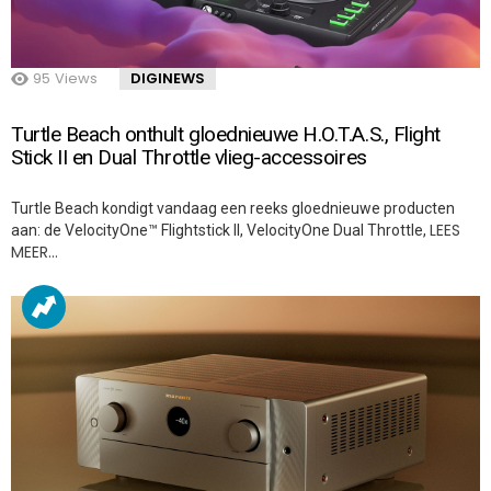
95
Views
DIGINEWS
Turtle Beach onthult gloednieuwe H.O.T.A.S., Flight
Stick II en Dual Throttle vlieg-accessoires
Turtle Beach kondigt vandaag een reeks gloednieuwe producten
LEES
aan: de VelocityOne™ Flightstick II, VelocityOne Dual Throttle,
MEER…