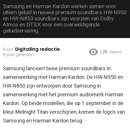
Samsung en Harman Kardon werken samen voor
ultiem geluid in nieuwe premium soundbars HW-N950
en HW-N850 soundbars zijn voorzien van Dolby
Atmos en DTS:X voor een overweldigende
geluidservaring.
Door:
Digitailing redactie
1.2k
Views
8 jaar geleden
Samsung lanceert twee premium soundbars in
samenwerking met Harman Kardon. De HW-N950 en
HW-N850 zijn ontworpen door Samsung in
samenwerking met het premium audiomerk Harman
Kardon.
Op beide modellen, die op 1 september in de
kleur Midnight Titan verschijnen, komen de logo’s van
Samsung en Harman Kardon terug.