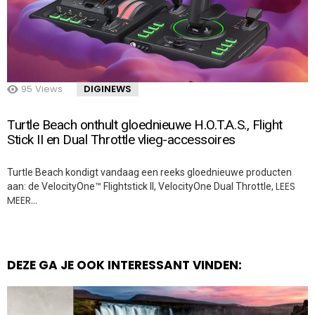
95
Views
DIGINEWS
Turtle Beach onthult gloednieuwe H.O.T.A.S., Flight
Stick II en Dual Throttle vlieg-accessoires
Turtle Beach kondigt vandaag een reeks gloednieuwe producten
LEES
aan: de VelocityOne™ Flightstick II, VelocityOne Dual Throttle,
MEER…
DEZE GA JE OOK INTERESSANT VINDEN: