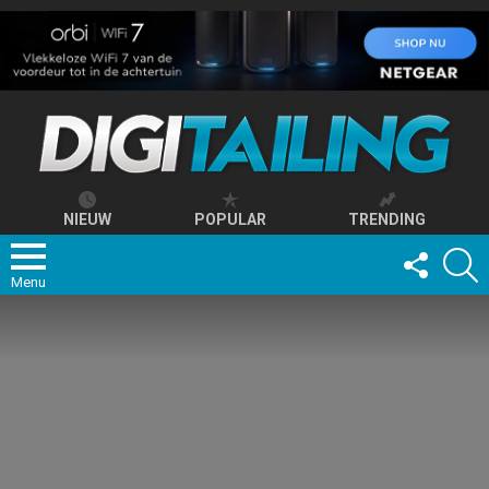
NIEUW
POPULAR
TRENDING
FOLLOW
S
US
Menu