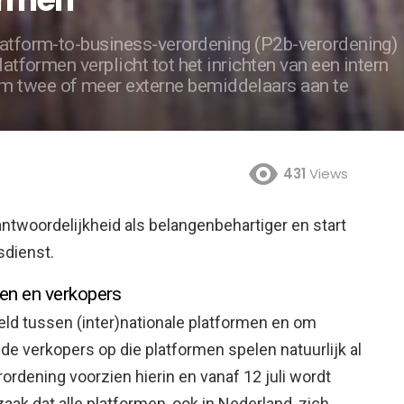
latform-to-business-verordening (P2b-verordening)
latformen verplicht tot het inrichten van een intern
m twee of meer externe bemiddelaars aan te
431
Views
ntwoordelijkheid als belangenbehartiger en start
sdienst.
en en verkopers
eld tussen (inter)nationale platformen en om
 de verkopers op die platformen spelen natuurlijk al
ordening voorzien hierin en vanaf 12 juli wordt
aak dat alle platformen, ook in Nederland, zich