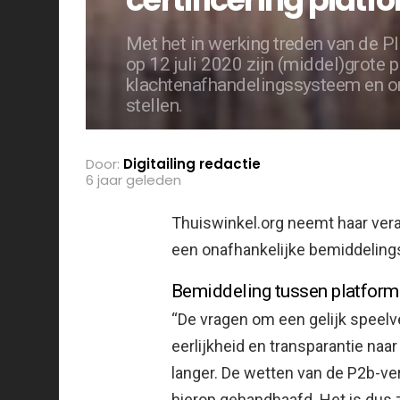
Met het in werking treden van de P
op 12 juli 2020 zijn (middel)grote p
klachtenafhandelingssysteem en o
stellen.
Door:
Digitailing redactie
6 jaar geleden
Thuiswinkel.org neemt haar vera
een onafhankelijke bemiddeling
Bemiddeling tussen platform
“De vragen om een gelijk speelv
eerlijkheid en transparantie naar
langer. De wetten van de P2b-ver
hierop gehandhaafd. Het is dus z