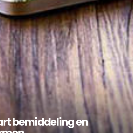
art bemiddeling en
formen